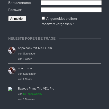
Benutzername
Passwort
Angemeldet bleiben
Passwort vergessen?
NEUESTE FOREN BEITRÄGE
oppo hany mit IMAX CAm
von
Stavojager
vor 3 Tagen
coolizi scam
von
Stavojager
vor 1 Monat
Baseus Prime Trip VD1 Pro
von
MrTangoWhisky
vor 3 Monaten