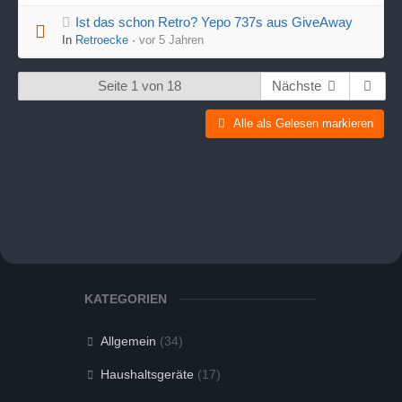
Ist das schon Retro? Yepo 737s aus GiveAway
In
Retroecke
·
vor 5 Jahren
Seite 1 von 18
Nächste
Alle als Gelesen markieren
KATEGORIEN
Allgemein
(34)
Haushaltsgeräte
(17)