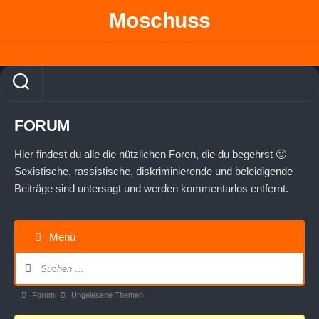
Skip
Moschuss
to
content
FORUM
Hier findest du alle die nützlichen Foren, die du begehrst 🙂
Sexistische, rassistische, diskriminierende und beleidigende
Beiträge sind untersagt und werden kommentarlos entfernt.
Menü
Forum-
Navigation
Forum-
Forum
Ungelesene Themen
Breadcrumbs