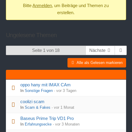
Bitte
Anmelden
, um Beiträge und Themen zu
-
erstellen.
Du
bist
hier:
Ungelesene Themen
Seite 1 von 18
Nächste
Alle als Gelesen markieren
oppo hany mit IMAX CAm
In
Sonstige Fragen
·
vor 3 Tagen
coolizi scam
In
Scam & Fakes
·
vor 1 Monat
Baseus Prime Trip VD1 Pro
In
Erfahrungsecke
·
vor 3 Monaten