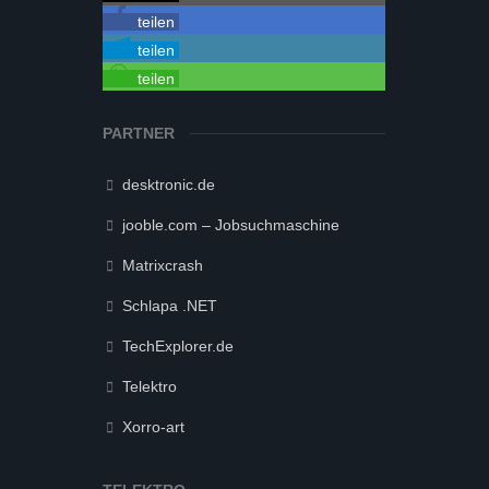
teilen
teilen
teilen
PARTNER
desktronic.de
jooble.com – Jobsuchmaschine
Matrixcrash
Schlapa .NET
TechExplorer.de
Telektro
Xorro-art