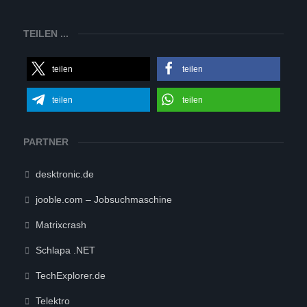
TEILEN ...
teilen
teilen
teilen
teilen
PARTNER
desktronic.de
jooble.com – Jobsuchmaschine
Matrixcrash
Schlapa .NET
TechExplorer.de
Telektro