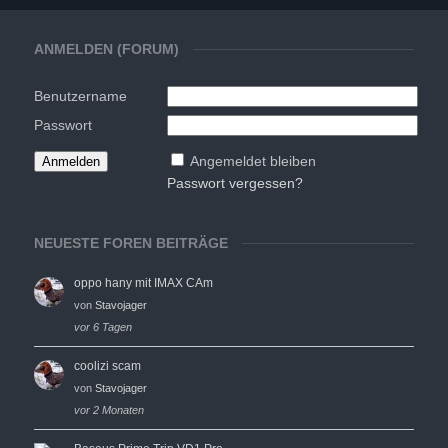
ANMELDEN (FORUM)
Benutzername
Passwort
Angemeldet bleiben
Passwort vergessen?
NEUESTE FOREN BEITRÄGE
oppo hany mit IMAX CAm
von
Stavojager
vor 6 Tagen
coolizi scam
von
Stavojager
vor 2 Monaten