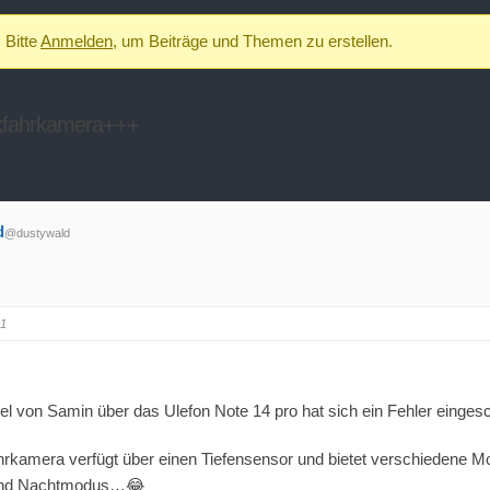
Bitte
Anmelden
, um Beiträge und Themen zu erstellen.
kfahrkamera+++
d
@dustywald
31
el von Samin über das Ulefon Note 14 pro hat sich ein Fehler eingesc
amera verfügt über einen Tiefensensor und bietet verschiedene Mo
 und Nachtmodus…😂