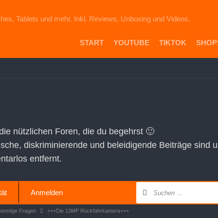
hes, Tablets und mehr. Inkl. Reviews, Unboxing und Videos.
START
YOUTUBE
TIKTOK
SHOP
PR
DIE
ICH
AU
EB
VE
 die nützlichen Foren, die du begehrst 🙂
AM
tische, diskriminierende und beleidigende Beiträge sind 
SH
arlos entfernt.
tät
Anmelden
Sonstige Fragen
+++Die 13MP Rückfahrkamera+++