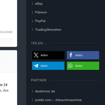
eBay
Patreon
PayPal
TradingShenzhen
DustyWald
TEILEN ...
teilen
teilen
teilen
teilen
PARTNER
te 14
s. Are
desktronic.de
jooble.com – Jobsuchmaschine