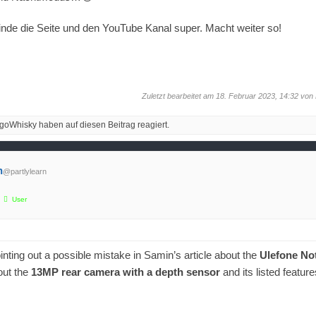
inde die Seite und den YouTube Kanal super. Macht weiter so!
Zuletzt bearbeitet am 18. Februar 2023, 14:32 von
oWhisky haben auf diesen Beitrag reagiert.
n
@partlylearn
User
pointing out a possible mistake in Samin’s article about the
Ulefone No
out the
13MP rear camera with a depth sensor
and its listed feature