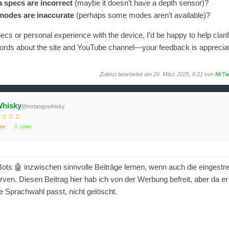
 specs are incorrect
(maybe it doesn’t have a depth sensor)?
 modes are inaccurate
(perhaps some modes aren’t available)?
specs or personal experience with the device, I’d be happy to help clarif
words about the site and YouTube channel—your feedback is apprecia
Zuletzt bearbeitet am 26. März 2025, 6:21 von
MrTa
hisky
@mrtangowhisky
en
User
 Bots 🤖 inzwischen sinnvolle Beiträge lernen, wenn auch die eingestr
ven. Diesen Beitrag hier hab ich von der Werbung befreit, aber da er
ie Sprachwahl passt, nicht gelöscht.