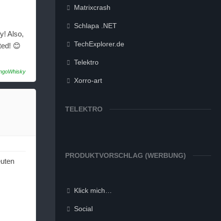
Matrixcrash
Schlapa .NET
y! Also,
TechExplorer.de
ted! 😊
Telektro
ngoWhisky
Xorro-art
TELEKTRO
PRODUKTVORSCHLAG (WERBUNG)
euten
Klick mich…
Social