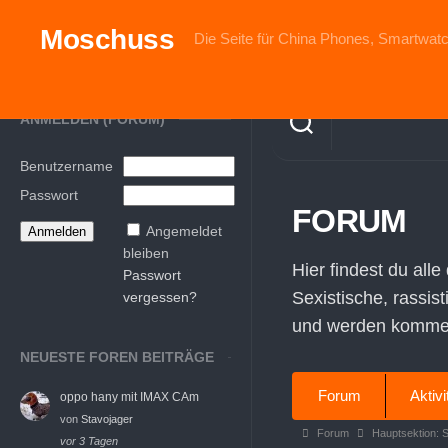
Skip
to
Moschuss
Die Seite für China Phones, Smartwatc
content
ANMELDEN (FORUM)
Benutzername
Passwort
FORUM
Angemeldet
bleiben
Hier findest du alle
Passwort
Sexistische, rassis
vergessen?
und werden komment
NEUESTE FOREN BEITRÄGE
Forum-
Forum
Aktivi
oppo hany mit IMAX CAm
Navigation
von
Stavojager
Forum-
Forum
Hauptsektion: 
vor 3 Tagen