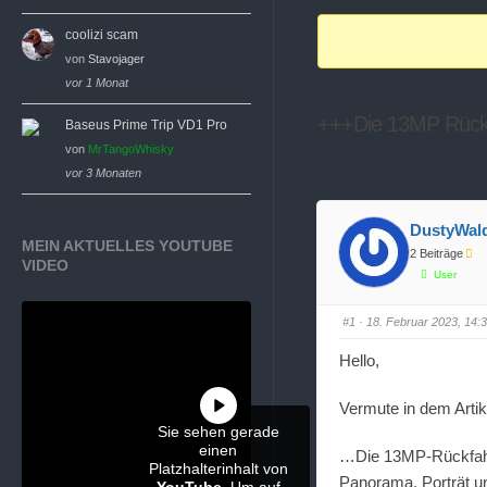
Breadcrumbs
coolizi scam
-
von
Stavojager
Du
vor 1 Monat
bist
+++Die 13MP Rüc
Baseus Prime Trip VD1 Pro
hier:
von
MrTangoWhisky
vor 3 Monaten
DustyWal
MEIN AKTUELLES YOUTUBE
2 Beiträge
VIDEO
User
#1
· 18. Februar 2023, 14:
Hello,
Vermute in dem Artik
Sie sehen gerade
einen
…Die 13MP-Rückfahrk
Platzhalterinhalt von
Panorama, Porträt