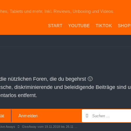
hes, Tablets und mehr. Inkl. Reviews, Unboxing und Videos.
START
YOUTUBE
TIKTOK
SHOP
PR
DIE
ICH
AU
EB
VE
 die nützlichen Foren, die du begehrst 🙂
AM
tische, diskriminierende und beleidigende Beiträge sind 
SH
arlos entfernt.
tät
Anmelden
Give Aways
GiveAway vom 19.11.2018 bis 26.11 …