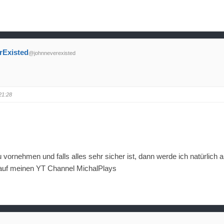
rExisted
@johnneverexisted
21:28
ornehmen und falls alles sehr sicher ist, dann werde ich natürlich al
r auf meinen YT Channel MichalPlays