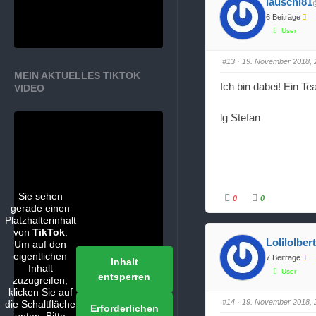
lauschi81
c
c
k
k
6 Beiträge
e
e
n
n
User
f
f
ü
ü
r
r
D
D
#13
· 19. November 2018, 
a
a
MEIN AKTUELLES TIKTOK
u
u
m
m
Ich bin dabei! Ein T
VIDEO
e
e
n
n
n
n
a
a
lg Stefan
c
c
h
h
u
o
n
b
t
e
e
n
n
.
.
Sie sehen
0
0
A
A
gerade einen
n
n
Platzhalterinhalt
k
k
l
l
von
TikTok
.
i
i
Lolilolber
Um auf den
c
c
k
k
eigentlichen
7 Beiträge
Inhalt
e
e
Inhalt
n
n
User
entsperren
f
f
zuzugreifen,
ü
ü
klicken Sie auf
r
r
D
D
#14
· 19. November 2018, 
die Schaltfläche
Erforderlichen
a
a
u
u