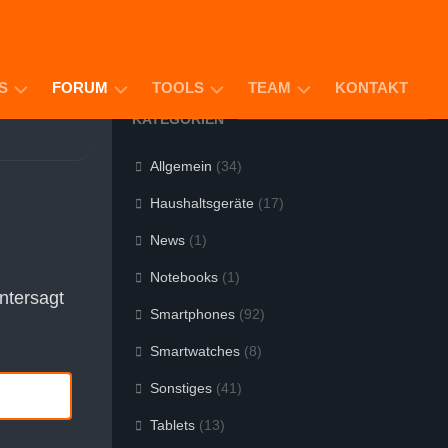
S
FORUM
TOOLS
TEAM
KONTAKT
KATEGORIEN
ODUKTE
GIVE
SENDUNGSVERFOLGUNG
MATTHIAS
Allgemein
(34)
AWAYS
BAUER
APP-
Haushaltsgeräte
(17)
TIPPS
SAMANEH
F
(SAMIN)
AY
News
(1)
MOSCHUSS
RKAUFE
ALEXA
DANIEL
Notebooks
(1)
SKILL
SCHLAPA
AZON-
untersagt
OP
Smartphones
(92)
MOSCHUSS
ANDROID
Smartwatches
(8)
BROWSER
Sonstiges
(41)
Tablets
(13)