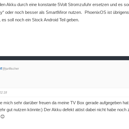
den Akku durch eine konstante 5Volt Stromzufuhr ersetzen und es so
ay“ oder noch besser als SmartMiror nutzen.
PhoenixOS ist übrigens
 es soll noch ein Stock Android Teil geben.
er
@jurifischer
22:18
de mich sehr darüber freuen da meine TV Box gerade aufgegeben hat
sehr gut nutzen könnte:) Der Akku defekt atöst dabei nicht habe noch 
 😊