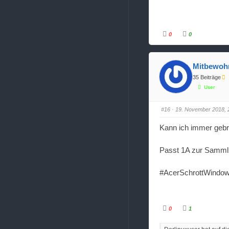
t
e
e
n
n
.
.
0
0
A
A
n
n
k
k
l
l
i
i
Mitbewoh
c
c
k
k
35 Beiträge
e
e
n
n
User
f
f
ü
ü
r
r
D
D
#16
· 19. November 2018, 
a
a
u
u
m
m
Kann ich immer gebr
e
e
n
n
n
n
a
a
Passt 1A zur Samml
c
c
h
h
u
o
n
b
#AcerSchrottWindow
t
e
e
n
n
.
.
0
1
A
A
n
n
k
k