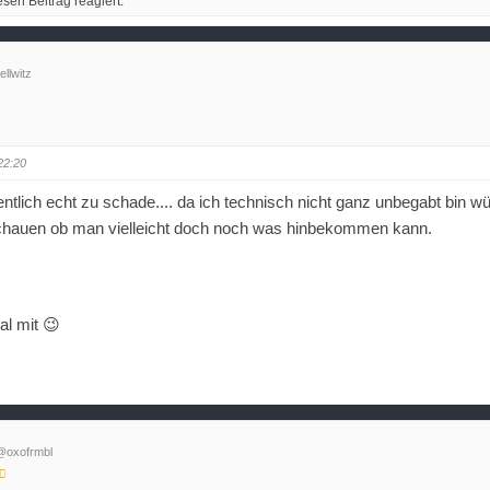
esen Beitrag reagiert.
llwitz
22:20
ntlich echt zu schade.... da ich technisch nicht ganz unbegabt bin wü
chauen ob man vielleicht doch noch was hinbekommen kann.
al mit 😉
@oxofrmbl