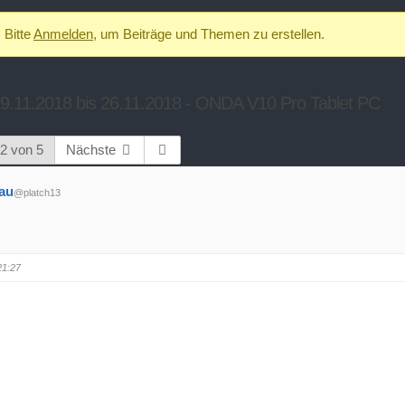
Bitte
Anmelden
, um Beiträge und Themen zu erstellen.
.11.2018 bis 26.11.2018 - ONDA V10 Pro Tablet PC
 2 von 5
Nächste
au
@platch13
21:27