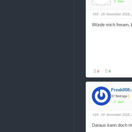
n
n
User
f
f
ü
ü
r
r
D
D
#18
· 19. November 2018, 
a
a
u
u
m
m
Würde mich freuen, 
e
e
n
n
n
n
a
a
c
c
h
h
u
o
n
b
t
e
e
n
n
.
.
0
0
A
A
n
n
k
k
l
l
i
i
Freak008
@
c
c
k
k
37 Beiträge
e
e
n
n
User
f
f
ü
ü
r
r
D
D
#19
· 19. November 2018, 
a
a
u
u
m
m
Daraus kann doch m
e
e
n
n