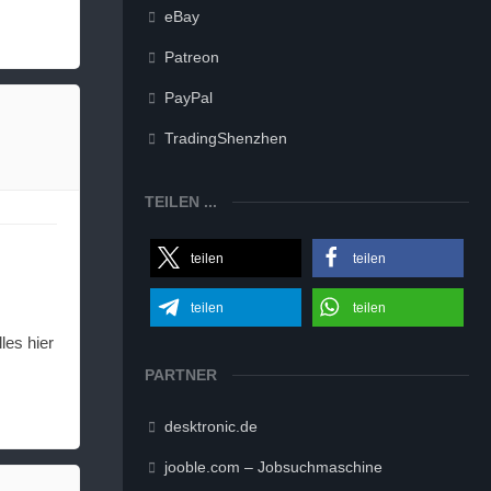
eBay
Patreon
PayPal
TradingShenzhen
TEILEN ...
teilen
teilen
teilen
teilen
les hier
PARTNER
desktronic.de
jooble.com – Jobsuchmaschine