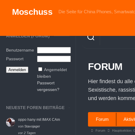
Skip
to
Moschuss
Die Seite für China Phones, Smartwatc
content
ANMELDEN (FORUM)
Benutzername
Passwort
FORUM
Angemeldet
bleiben
Hier findest du alle
Passwort
Sexistische, rassis
vergessen?
und werden komment
NEUESTE FOREN BEITRÄGE
Forum-
Forum
Aktivi
oppo hany mit IMAX CAm
Navigation
von
Stavojager
Forum-
Forum
Hauptsektion: 
vor 2 Tagen