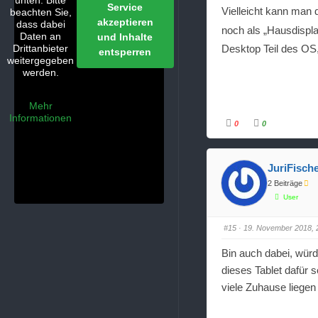
unten. Bitte
Service
m
m
Vielleicht kann man 
beachten Sie,
e
e
akzeptieren
n
n
dass dabei
noch als „Hausdispl
n
n
Daten an
und Inhalte
a
a
c
c
Drittanbieter
Desktop Teil des OS,
entsperren
h
h
weitergegeben
u
o
n
b
werden.
t
e
e
n
n
.
.
Mehr
Informationen
0
0
A
A
n
n
k
k
l
l
i
i
JuriFisch
c
c
k
k
2 Beiträge
e
e
n
n
User
f
f
ü
ü
r
r
D
D
#15
· 19. November 2018, 
a
a
u
u
m
m
Bin auch dabei, wür
e
e
n
n
dieses Tablet dafür 
n
n
a
a
viele Zuhause liegen
c
c
h
h
u
o
n
b