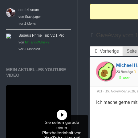
Breadcrumbs
coolizi scam
-
von
Stavojager
Du
vor 1 Monat
bist
GiveAway vom 19
Baseus Prime Trip VD1 Pro
hier:
von
MrTangoWhisky
vor 3 Monaten
Vorherige
Seite
Michael H
MEIN AKTUELLES YOUTUBE
23 Beiträge
VIDEO
User
#11
· 19. November 2018, 
Ich mache gerne mit
Sie sehen gerade
einen
Platzhalterinhalt von