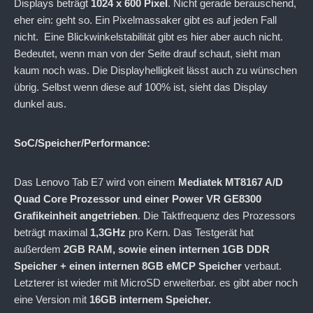
Displays beträgt
1024 x 600 Pixel
. Nicht gerade berauschend,
eher ein: geht so. Ein Pixelmassaker gibt es auf jeden Fall
nicht. Eine Blickwinkelstabilität gibt es hier aber auch nicht.
Bedeutet, wenn man von der Seite drauf schaut, sieht man
kaum noch was. Die Displayhelligkeit lässt auch zu wünschen
übrig. Selbst wenn diese auf 100% ist, sieht das Display
dunkel aus.
SoC/Speicher/Performance:
Das Lenovo Tab E7 wird von einem
Mediatek MT8167 A/D
Quad Core Prozessor und einer Power VR GE8300
Grafikeinheit angetrieben
. Die Taktfrequenz des Prozessors
beträgt maximal
1,3GHz
pro Kern. Das Testgerät hat
außerdem
2
GB RAM, sowie einen internen 1GB DDR
Speicher + einen internen 8GB
eMCP Speicher
verbaut.
Letzterer ist wieder mit MicroSD erweiterbar. es gibt aber noch
eine Version mit
16GB internem Speicher.