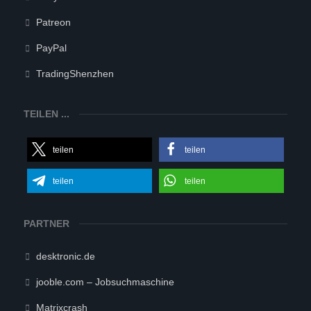
Patreon
PayPal
TradingShenzhen
TEILEN ...
teilen
teilen
teilen
teilen
PARTNER
desktronic.de
jooble.com – Jobsuchmaschine
Matrixcrash