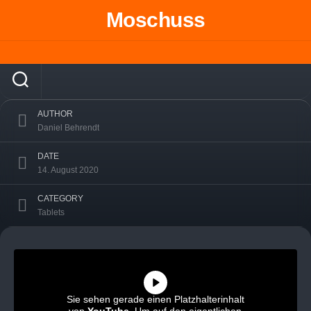
Skip
Moschuss
to
Lenovo Tab E7 im Test – Das günstigste
content
Android O Tablet auf Amazon
AUTHOR
Daniel Behrendt
DATE
14. August 2020
CATEGORY
Tablets
Sie sehen gerade einen Platzhalterinhalt