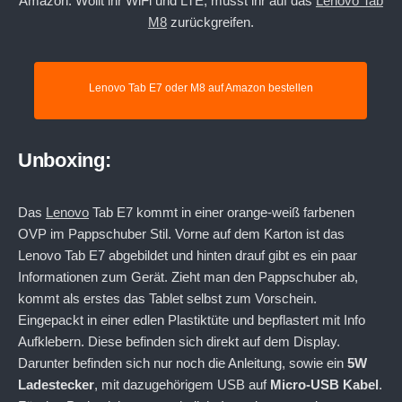
Amazon. Wollt ihr WiFi und LTE, müsst ihr auf das
Lenovo Tab
M8
zurückgreifen.
Lenovo Tab E7 oder M8 auf Amazon bestellen
Unboxing:
Das
Lenovo
Tab E7 kommt in einer orange-weiß farbenen
OVP im Pappschuber Stil. Vorne auf dem Karton ist das
Lenovo Tab E7 abgebildet und hinten drauf gibt es ein paar
Informationen zum Gerät. Zieht man den Pappschuber ab,
kommt als erstes das Tablet selbst zum Vorschein.
Eingepackt in einer edlen Plastiktüte und bepflastert mit Info
Aufklebern. Diese befinden sich direkt auf dem Display.
Darunter befinden sich nur noch die Anleitung, sowie ein
5W
Ladestecker
, mit dazugehörigem USB auf
Micro-USB
Kabel
.