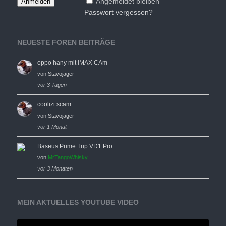
Angemeldet bleiben
Passwort vergessen?
NEUESTE FOREN BEITRÄGE
oppo hany mit IMAX CAm
von
Stavojager
vor 3 Tagen
coolizi scam
von
Stavojager
vor 1 Monat
Baseus Prime Trip VD1 Pro
von
MrTangoWhisky
vor 3 Monaten
MEIN AKTUELLES YOUTUBE VIDEO