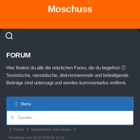
Skip
Moschuss
to
content
FORUM
Hier findest du alle die nützlichen Foren, die du begehrst 🙂
Sexistische, rassistische, diskriminierende und beleidigende
Beiträge sind untersagt und werden kommentarlos entfernt.
Menü
Forum-
Navigation
Forum-
Forum
Hauptsektion: Give Aways
Breadcrumbs
GiveAway vom 16.12.2020 bis 23.12 …