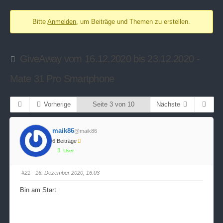
-
Bitte
Anmelden
, um Beiträge und Themen zu erstellen.
Du
bist
hier:
GiveAway vom 16.12.2020 bis 23.12.2020 -
Mate 31 Pro Smartphone
Vorherige
Seite 3 von 10
Nächste
maik86
@maik86
6 Beiträge
User
#21
· 16. Dezember 2020, 16:03
Bin am Start