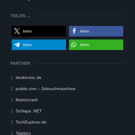
TEILEN ...
teilen
teilen
teilen
teilen
PARTNER
desktronic.de
jooble.com – Jobsuchmaschine
Matrixcrash
Schlapa .NET
TechExplorer.de
Telektro