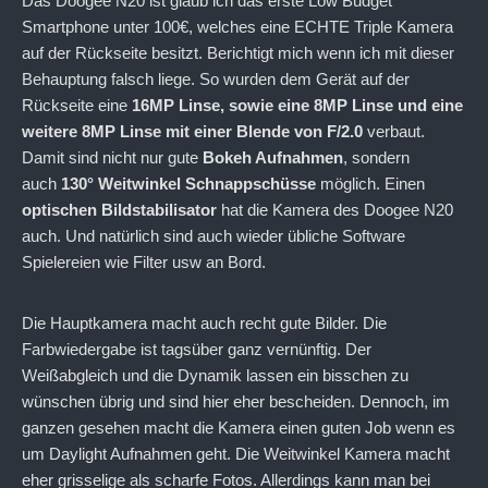
Das Doogee N20 ist glaub ich das erste Low Budget
Smartphone unter 100€, welches eine ECHTE Triple Kamera
auf der Rückseite besitzt. Berichtigt mich wenn ich mit dieser
Behauptung falsch liege. So wurden dem Gerät auf der
Rückseite eine
16MP Linse, sowie eine 8MP Linse und eine
weitere 8MP Linse mit einer Blende von F/2.0
verbaut.
Damit sind nicht nur gute
Bokeh Aufnahmen
, sondern
auch
130° Weitwinkel Schnappschüsse
möglich. Einen
optischen Bildstabilisator
hat die Kamera des Doogee N20
auch. Und natürlich sind auch wieder übliche Software
Spielereien wie Filter usw an Bord.
Die Hauptkamera macht auch recht gute Bilder. Die
Farbwiedergabe ist tagsüber ganz vernünftig. Der
Weißabgleich und die Dynamik lassen ein bisschen zu
wünschen übrig und sind hier eher bescheiden. Dennoch, im
ganzen gesehen macht die Kamera einen guten Job wenn es
um Daylight Aufnahmen geht. Die Weitwinkel Kamera macht
eher grisselige als scharfe Fotos. Allerdings kann man bei