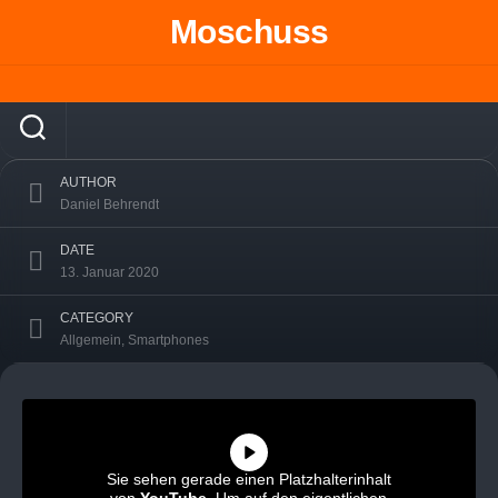
Skip
Moschuss
to
Doogee N20 Alltagstest – 90€ Daily Driver
content
mit echter Weitwinkelkamera!
AUTHOR
Daniel Behrendt
DATE
13. Januar 2020
CATEGORY
Allgemein
,
Smartphones
Sie sehen gerade einen Platzhalterinhalt