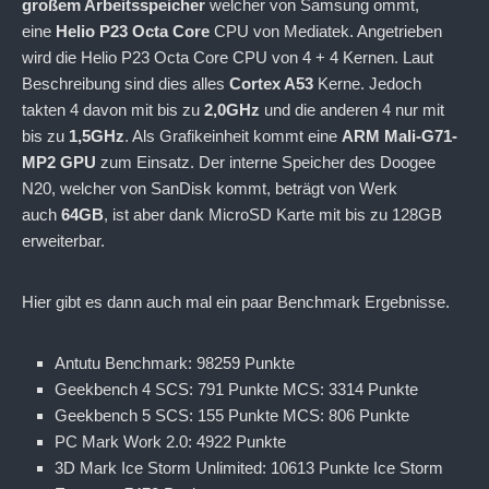
großem Arbeitsspeicher
welcher von Samsung ommt,
eine
Helio P23 Octa Core
CPU von Mediatek. Angetrieben
wird die Helio P23 Octa Core CPU von 4 + 4 Kernen. Laut
Beschreibung sind dies alles
Cortex A53
Kerne. Jedoch
takten 4 davon mit bis zu
2,0GHz
und die anderen 4 nur mit
bis zu
1,5GHz
. Als Grafikeinheit kommt eine
ARM Mali-G71-
MP2 GPU
zum Einsatz. Der interne Speicher des Doogee
N20, welcher von SanDisk kommt, beträgt von Werk
auch
64GB
, ist aber dank MicroSD Karte mit bis zu 128GB
erweiterbar.
Hier gibt es dann auch mal ein paar Benchmark Ergebnisse.
Antutu Benchmark: 98259 Punkte
Geekbench 4 SCS: 791 Punkte MCS: 3314 Punkte
Geekbench 5 SCS: 155 Punkte MCS: 806 Punkte
PC Mark Work 2.0: 4922 Punkte
3D Mark Ice Storm Unlimited: 10613 Punkte Ice Storm