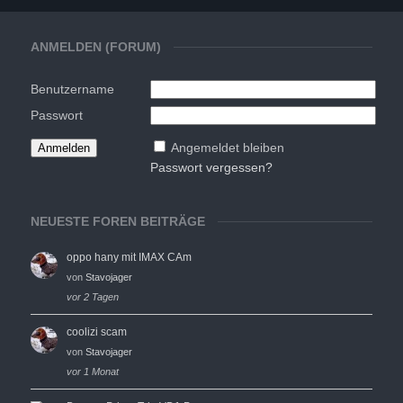
ANMELDEN (FORUM)
Benutzername
Passwort
Angemeldet bleiben
Passwort vergessen?
NEUESTE FOREN BEITRÄGE
oppo hany mit IMAX CAm
von
Stavojager
vor 2 Tagen
coolizi scam
von
Stavojager
vor 1 Monat