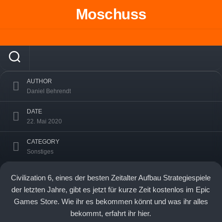
Skip
Moschuss
to
Civilization 6 kostenlos für kurze Zeit im
content
EPIC Games Store laden
AUTHOR
Daniel Behrendt
DATE
22. Mai 2020
CATEGORY
Sonstiges
Civilization 6, eines der besten Zeitalter Aufbau Strategiespiele
der letzten Jahre, gibt es jetzt für kurze Zeit kostenlos im Epic
Games Store. Wie ihr es bekommen könnt und was ihr alles
bekommt, erfahrt ihr hier.