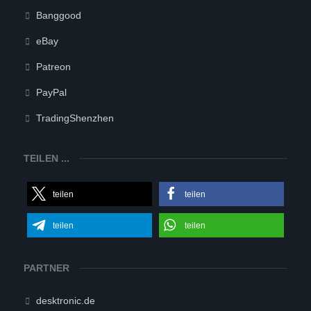
Banggood
eBay
Patreon
PayPal
TradingShenzhen
TEILEN ...
teilen
teilen
teilen
teilen
PARTNER
desktronic.de