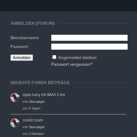
ANMELDEN (FORUM)
Benutzername
Passwort
Angemeldet bleiben
Passwort vergessen?
NEUESTE FOREN BEITRÄGE
oppo hany mit IMAX CAm
von
Stavojager
vor 4 Tagen
coolizi scam
von
Stavojager
vor 2 Monaten