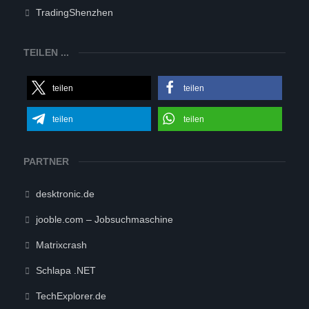
TradingShenzhen
TEILEN ...
teilen
teilen
teilen
teilen
PARTNER
desktronic.de
jooble.com – Jobsuchmaschine
Matrixcrash
Schlapa .NET
TechExplorer.de