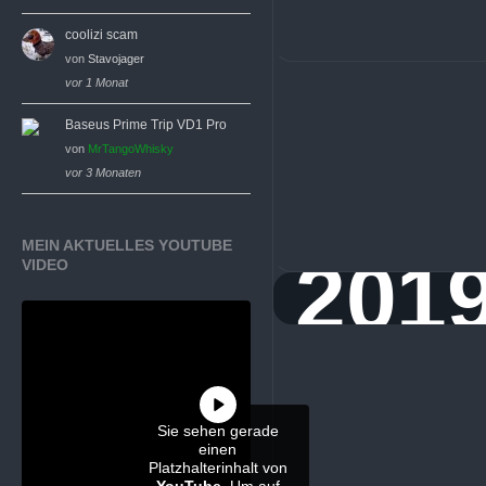
coolizi scam
von
Stavojager
vor 1 Monat
Baseus Prime Trip VD1 Pro
von
MrTangoWhisky
vor 3 Monaten
MEIN AKTUELLES YOUTUBE
201
VIDEO
Sie sehen gerade
einen
Platzhalterinhalt von