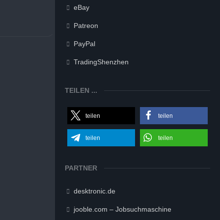
eBay
Patreon
PayPal
TradingShenzhen
TEILEN ...
teilen
teilen
teilen
teilen
PARTNER
desktronic.de
jooble.com – Jobsuchmaschine