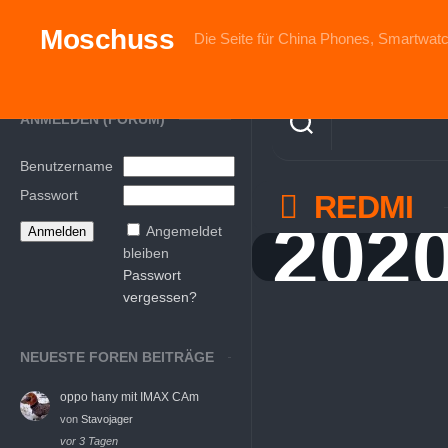
Skip
to
Moschuss
Die Seite für China Phones, Smartwatc
content
ANMELDEN (FORUM)
Benutzername
Passwort
REDMI
202
Angemeldet
bleiben
Passwort
vergessen?
NEUESTE FOREN BEITRÄGE
oppo hany mit IMAX CAm
von
Stavojager
vor 3 Tagen