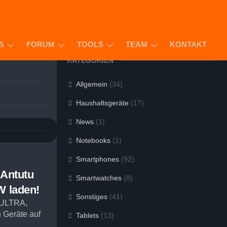
S
FORUM
TOOLS
TEAM
KONTAKT
KATEGORIEN
ODUKTE
GIVE
SENDUNGSVERFOLGUNG
MATTHIAS
Allgemein
(34)
AWAYS
BAUER
APP-
Haushaltsgeräte
(17)
TIPPS
SAMANEH
F
(SAMIN)
AY
News
(1)
MOSCHUSS
RKAUFE
ALEXA
DANIEL
Notebooks
(1)
SKILL
SCHLAPA
AZON-
OP
Smartphones
(92)
MOSCHUSS
 Antutu
ANDROID
Smartwatches
(8)
W laden!
BROWSER
Sonstiges
(41)
0 ULTRA,
 Geräte auf
Tablets
(13)