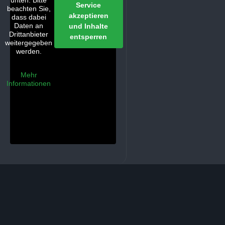
unten. Bitte
Service
beachten Sie,
akzeptieren
dass dabei
Daten an
und Inhalte
Drittanbieter
entsperren
weitergegeben
werden.
Mehr
Informationen