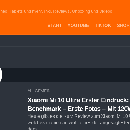
hes, Tablets und mehr. Inkl. Reviews, Unboxing und Videos.
START
YOUTUBE
TIKTOK
SHOP
PR
DIE
ICH
AU
0
EB
VE
AM
SH
ALLGEMEIN
Xiaomi Mi 10 Ultra Erster Eindruck:
Benchmark – Erste Fotos – Mit 120
Heute gibt es die Kurz Review zum Xiaomi Mi 1
welches momentan wohl eines der angesagtesten
dem...