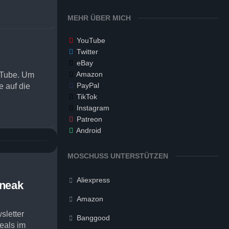
MEHR ÜBER MICH
YouTube
Twitter
eBay
Amazon
uTube. Um
PayPal
e auf die
TikTok
Instagram
Patreon
Android
MOSCHUSS UNTERSTÜTZEN
Aliexpress
Sneak
Amazon
sletter
Banggood
eals im