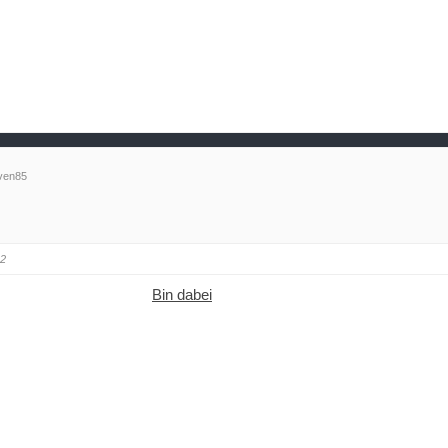
ven85
32
Bin dabei