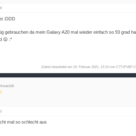
08
bei :DDD
ig gebrauchen da mein Galaxy A20 mal wieder einfach so 93 grad hat
d 😛 :*
Zuletzt bearbeitet am 19. Februar 2021, 13:10 von
C7TJFVB7-C
freak008
32
icht mal so schlecht aus