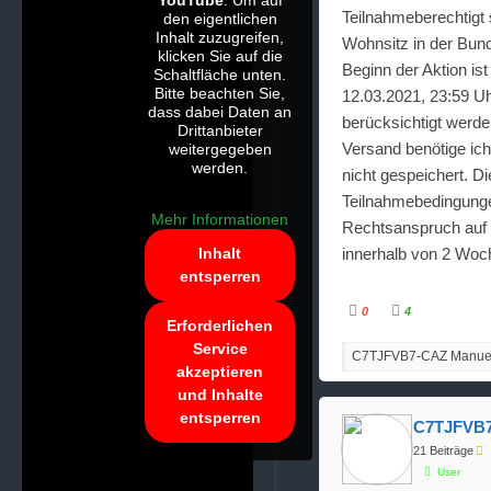
YouTube
. Um auf
Teilnahmeberechtigt 
den eigentlichen
Inhalt zuzugreifen,
Wohnsitz in der Bun
klicken Sie auf die
Beginn der Aktion is
Schaltfläche unten.
Bitte beachten Sie,
12.03.2021, 23:59 U
dass dabei Daten an
berücksichtigt werd
Drittanbieter
Versand benötige ic
weitergegeben
werden.
nicht gespeichert. Di
Teilnahmebedingungen
Mehr Informationen
Rechtsanspruch auf 
innerhalb von 2 Wo
Inhalt
entsperren
0
4
A
A
Erforderlichen
n
n
Service
k
k
C7TJFVB7-CAZ Manuel, 
l
l
akzeptieren
i
i
c
c
und Inhalte
k
k
e
e
entsperren
n
n
C7TJFVB7
f
f
ü
ü
21 Beiträge
r
r
D
D
User
a
a