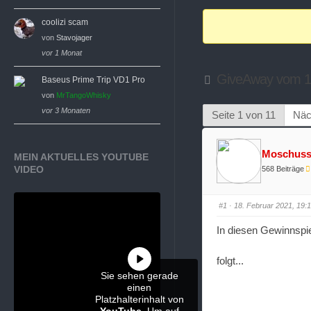
Breadcrumbs
coolizi scam
-
von
Stavojager
Du
vor 1 Monat
bist
GiveAway vom 18
Baseus Prime Trip VD1 Pro
hier:
von
MrTangoWhisky
vor 3 Monaten
Seite 1 von 11
Näc
Moschus
MEIN AKTUELLES YOUTUBE
VIDEO
568 Beiträge
#1
· 18. Februar 2021, 19:
In diesen Gewinnspie
folgt...
Sie sehen gerade
einen
Platzhalterinhalt von