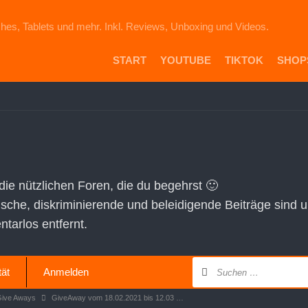
hes, Tablets und mehr. Inkl. Reviews, Unboxing und Videos.
START
YOUTUBE
TIKTOK
SHOP
PR
DIE
ICH
AU
EB
VE
 die nützlichen Foren, die du begehrst 🙂
AM
tische, diskriminierende und beleidigende Beiträge sind 
SH
arlos entfernt.
tät
Anmelden
Give Aways
GiveAway vom 18.02.2021 bis 12.03 …