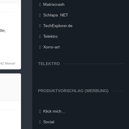
Matrixcrash
Schlapa .NET
TechExplorer.de
te,
Telektro
Xorro-art
TELEKTRO
AZ Manuel
PRODUKTVORSCHLAG (WERBUNG)
Klick mich…
Social