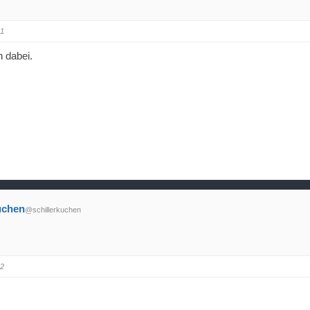
41
n dabei.
uchen
@schillerkuchen
42