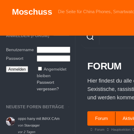
Skip
to
Moschuss
Die Seite für China Phones, Smartwatc
content
ANMELDEN (FORUM)
Benutzername
Passwort
FORUM
Angemeldet
bleiben
Hier findest du alle
Passwort
Sexistische, rassis
vergessen?
und werden komment
NEUESTE FOREN BEITRÄGE
Forum-
Forum
Aktivi
oppo hany mit IMAX CAm
Navigation
von
Stavojager
Forum-
Forum
Hauptsektion: 
vor 2 Tagen