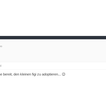
no
46
 bereit, den kleinen figi zu adoptieren... 😉