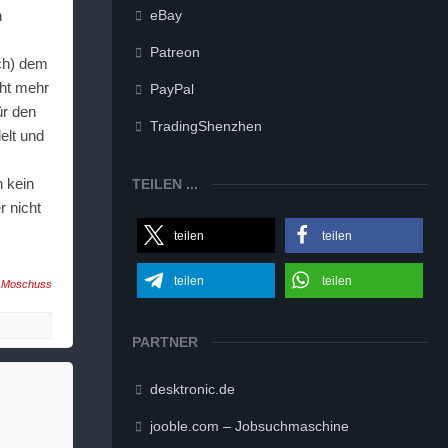
n
eBay
Patreon
ich) dem
cht mehr
PayPal
ür den
TradingShenzhen
elt und
h kein
TEILEN ...
 nicht
teilen
teilen
teilen
teilen
n
Moschuss
PARTNER
desktronic.de
jooble.com – Jobsuchmaschine