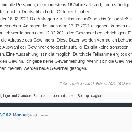
sind alle Personen, die mindestens
18 Jahre alt sind
, ihren ständige
desrepublik Deutschland oder Österreich haben.
t der 18.02.2021 Die Anfragen zur Teilnahme müssen bis (einschließl
hr eingehen. Anfragen die nach dem 12.03.2021 eingehen, können ni
en. Ich werde nach dem 12.03.2021 den Gewinner benachrichtigen. F
h die Adresse des Gewinners. Diese Daten werden vertraulich behand
e Auswahl der Gewinner erfolgt rein zufällig. Es gibt keine sonstigen
. Eine Auszahlung ist nicht möglich. Durch die Teilnahme ergibt sic
den Gewinn. Ich gebe keine Gewährleistung. Wenn sich die Gewinner
chen melden, werden neue Gewinner gezogen.
Zuletzt bearbeitet am 18. Februar 2021, 19:18 vo
Ingo und 2 andere Benutzer haben auf diesen Beitrag reagiert.
-CAZ Manuel
@c7tjfvb7-caz