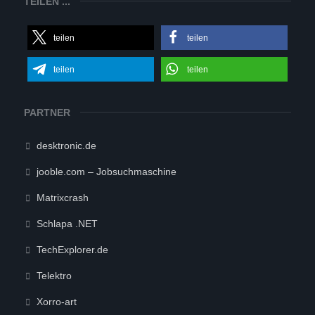
TEILEN ...
teilen
teilen
teilen
teilen
PARTNER
desktronic.de
jooble.com – Jobsuchmaschine
Matrixcrash
Schlapa .NET
TechExplorer.de
Telektro
Xorro-art