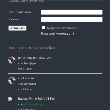
ANMELDEN (FORUM)
Benutzername
Passwort
Angemeldet bleiben
Passwort vergessen?
NEUESTE FOREN BEITRÄGE
oppo hany mit IMAX CAm
von
Stavojager
vor 3 Tagen
coolizi scam
von
Stavojager
vor 1 Monat
Baseus Prime Trip VD1 Pro
von
MrTangoWhisky
vor 3 Monaten