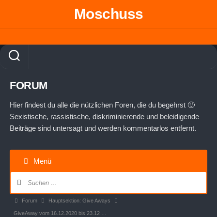
Skip
Moschuss
to
content
FORUM
Hier findest du alle die nützlichen Foren, die du begehrst 🙂
Sexistische, rassistische, diskriminierende und beleidigende
Beiträge sind untersagt und werden kommentarlos entfernt.
Menü
Forum-
Navigation
Forum-
Forum
Hauptsektion: Give Aways
Breadcrumbs
GiveAway vom 16.12.2020 bis 23.12 …