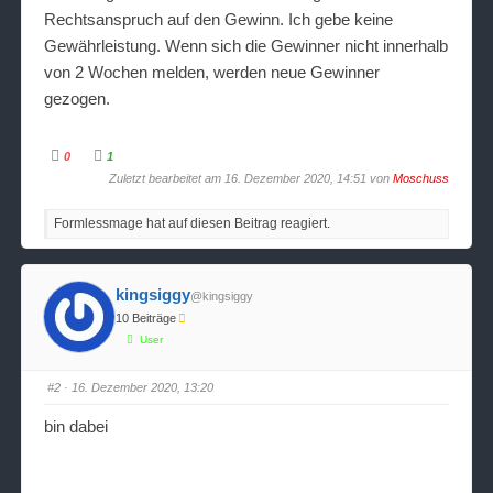
Rechtsanspruch auf den Gewinn. Ich gebe keine
Gewährleistung. Wenn sich die Gewinner nicht innerhalb
von 2 Wochen melden, werden neue Gewinner
gezogen.
0
1
A
A
Zuletzt bearbeitet am 16. Dezember 2020, 14:51 von
Moschuss
n
n
k
k
l
l
i
i
Formlessmage hat auf diesen Beitrag reagiert.
c
c
k
k
e
e
n
n
f
f
ü
ü
kingsiggy
@kingsiggy
r
r
D
D
10 Beiträge
a
a
u
u
User
m
m
e
e
n
n
n
n
#2
· 16. Dezember 2020, 13:20
a
a
c
c
h
h
bin dabei
u
o
n
b
t
e
e
n
n
.