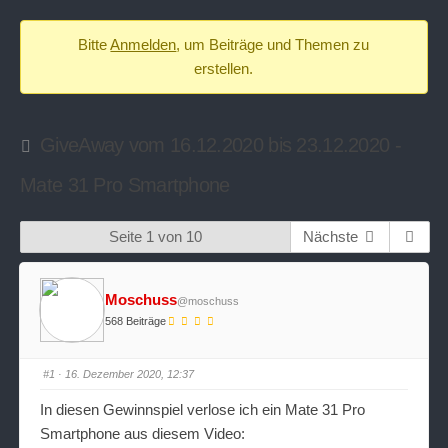
-
Bitte
Anmelden
, um Beiträge und Themen zu
Du
erstellen.
bist
hier:
GiveAway vom 16.12.2020 bis 23.12.2020 -
Mate 31 Pro Smartphone
Seite 1 von 10
Nächste
Moschuss
@moschuss
568 Beiträge
#1
· 16. Dezember 2020, 12:37
In diesen Gewinnspiel verlose ich ein Mate 31 Pro
Smartphone aus diesem Video: