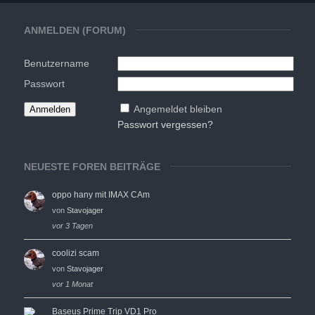
ANMELDEN (FORUM)
Benutzername
Passwort
Angemeldet bleiben
Passwort vergessen?
NEUESTE FOREN BEITRÄGE
oppo hany mit IMAX CAm
von
Stavojager
vor 3 Tagen
coolizi scam
von
Stavojager
vor 1 Monat
Baseus Prime Trip VD1 Pro