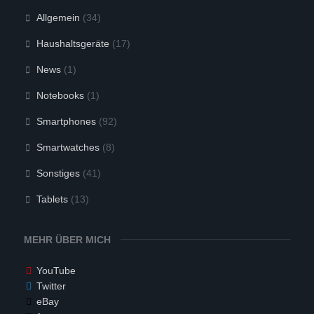
t
e
e
n
Allgemein
(34)
n
.
.
Haushaltsgeräte
(17)
News
(1)
Notebooks
(1)
Smartphones
(92)
Smartwatches
(8)
Sonstiges
(41)
Tablets
(13)
MEHR ÜBER MICH
YouTube
Twitter
eBay