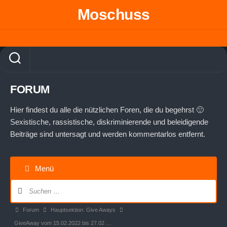
Skip
Moschuss
to
content
FORUM
Hier findest du alle die nützlichen Foren, die du begehrst 🙂
Sexistische, rassistische, diskriminierende und beleidigende
Beiträge sind untersagt und werden kommentarlos entfernt.
Menü
Forum-
Navigation
Forum-
Forum
Hauptsektion: Give Aways
Breadcrumbs
GiveAway vom 15.02.2022 bis 27.02 …