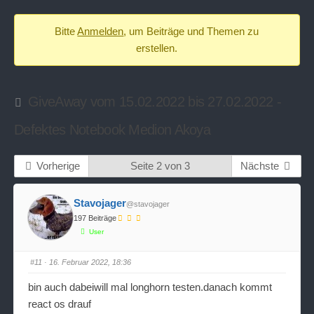
-
Bitte
Anmelden
, um Beiträge und Themen zu
Du
erstellen.
bist
hier:
GiveAway vom 15.02.2022 bis 27.02.2022 -
Defektes Notebook Medion Akoya
Vorherige
Seite 2 von 3
Nächste
Stavojager
@stavojager
197 Beiträge
User
#11
· 16. Februar 2022, 18:36
bin auch dabeiwill mal longhorn testen.danach kommt
react os drauf