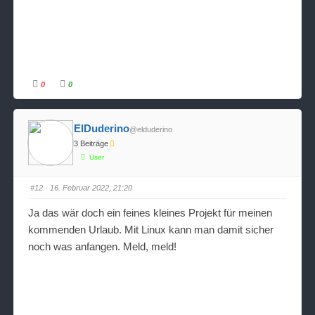
0
0
A
A
n
n
k
k
l
l
i
i
ElDuderino
@elduderino
c
c
k
k
3 Beiträge
e
e
n
n
User
f
f
ü
ü
r
r
D
D
#12
· 16. Februar 2022, 21:20
a
a
u
u
m
m
Ja das wär doch ein feines kleines Projekt für meinen
e
e
n
n
kommenden Urlaub. Mit Linux kann man damit sicher
n
n
a
a
noch was anfangen. Meld, meld!
c
c
h
h
u
o
n
b
t
e
e
n
n
.
.