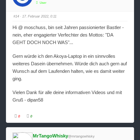
n
n
User
f
f
ü
ü
r
r
D
D
#14
· 17. Februar 2022, 0:11
a
a
u
u
m
m
Hi @ moschuss, bin seit Jahren passionierter Bastler -
e
e
n
n
nein, eher engagierter Verfechter des Mottos: "DA
n
n
a
a
GEHT DOCH NOCH WAS"...
c
c
h
h
u
o
n
b
Gern würde ich den Akoya-Laptop in ein sinnvolles
t
e
e
n
weiteres Dasein übernehmen. Würde dich auch gern auf
n
.
.
Wunsch auf dem Laufenden halten, wie es damit weiter
ging.
Vielen Dank für alle deine informativen Videos und mit
Gruß - dipan58
0
0
A
A
n
n
k
k
l
l
i
i
MrTangoWhisky
@mrtangowhisky
c
c