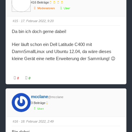
k
k
416 Beiträge
e
e
n
n
Moderatoren
User
f
f
ü
ü
r
r
D
D
#15
· 17. Februar 2022, 9:20
a
a
u
u
m
m
Da bin ich doch gerne dabei!
e
e
n
n
n
n
a
a
Hier läuft schon ein Dell Latitude C400 mit
c
c
h
h
DamnSmallLinux und Ubuntu 12.04, da wäre dieses
u
o
n
b
kleine Gerät eine nette Erweiterung der Sammlung! 😉
t
e
e
n
n
.
.
0
0
A
A
n
n
k
k
l
l
i
i
mcclane
@mcclane
c
c
k
k
3 Beiträge
e
e
n
n
User
f
f
ü
ü
r
r
D
D
#16
· 18. Februar 2022, 2:49
a
a
u
u
m
m
Bin dabei