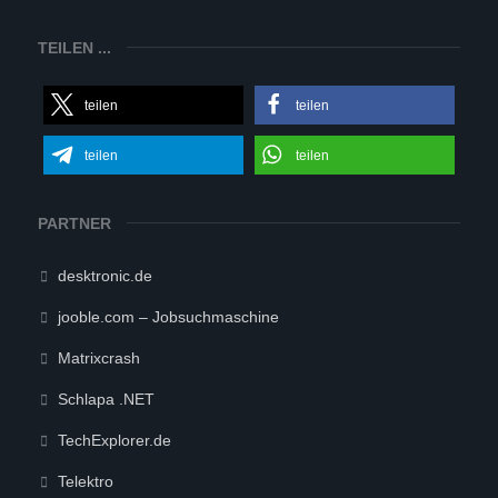
TEILEN ...
teilen
teilen
teilen
teilen
PARTNER
desktronic.de
jooble.com – Jobsuchmaschine
Matrixcrash
Schlapa .NET
TechExplorer.de
Telektro