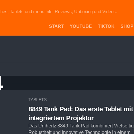
hes, Tablets und mehr. Inkl. Reviews, Unboxing und Videos.
START
YOUTUBE
TIKTOK
SHOP
PR
DIE
ICH
AU
EB
4
VE
AM
SH
TABLETS
8849 Tank Pad: Das erste Tablet mit
integriertem Projektor
Das Unihertz 8849 Tank Pad kombiniert Vielseitigk
Robustheit und innovative Technologie in einem