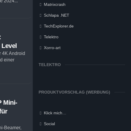
e 2024...
Matrixcrash
Schlapa .NET
TechExplorer.de
:
Telektro
 Level
Xorro-art
 4K Android
d einer
TELEKTRO
PRODUKTVORSCHLAG (WERBUNG)
 Mini-
für
Klick mich…
Social
ni-Beamer,