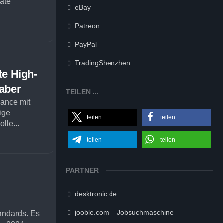
äte
eBay
Patreon
PayPal
TradingShenzhen
e High-
aber
TEILEN ...
mance mit
ige
teilen
teilen
lle...
teilen
teilen
PARTNER
desktronic.de
jooble.com – Jobsuchmaschine
andards. Es