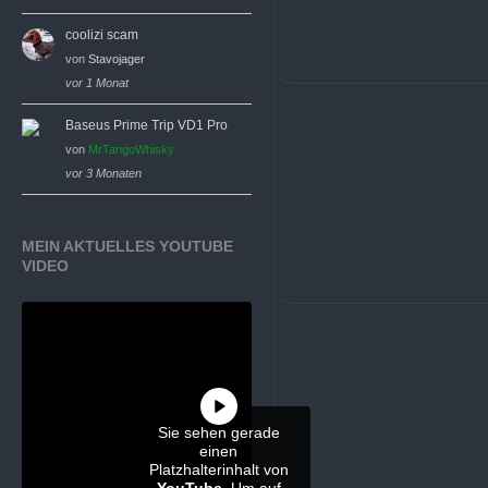
coolizi scam
von
Stavojager
vor 1 Monat
Baseus Prime Trip VD1 Pro
von
MrTangoWhisky
vor 3 Monaten
MEIN AKTUELLES YOUTUBE
VIDEO
Sie sehen gerade
einen
Platzhalterinhalt von