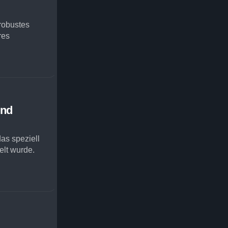
robustes
res
und
as speziell
elt wurde.