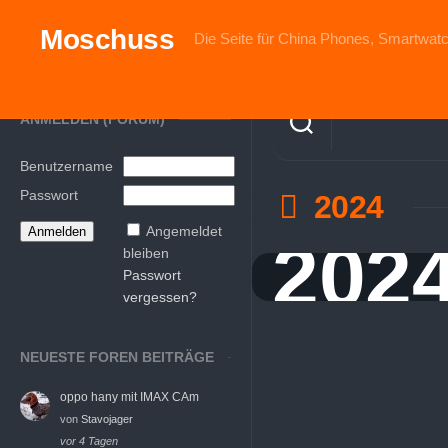
Skip
to
Moschuss
Die Seite für China Phones, Smartwatc
content
ANMELDEN (FORUM)
Benutzername
Passwort
2024
Angemeldet
202
bleiben
Passwort
vergessen?
NEUESTE FOREN BEITRÄGE
oppo hany mit IMAX CAm
von
Stavojager
vor 4 Tagen