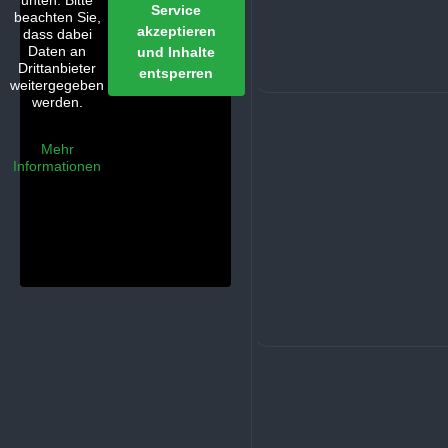
unten. Bitte
Service
beachten Sie,
akzeptieren
dass dabei
Daten an
und Inhalte
Drittanbieter
entsperren
weitergegeben
werden.
Mehr
Informationen