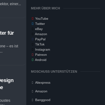
ktor, einer...
MEHR ÜBER MICH
YouTube
Twitter
eBay
er für
Amazon
PayPal
TikTok
ne – es ist
Instagram
..
Patreon
Android
MOSCHUSS UNTERSTÜTZEN
Design
Aliexpress
ne
Amazon
Banggood
obustes