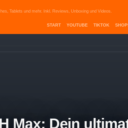
hes, Tablets und mehr. Inkl. Reviews, Unboxing und Videos.
START
YOUTUBE
TIKTOK
SHOP
PR
DIE
ICH
AU
EB
VE
AM
SH
 Max: Dein ultimat