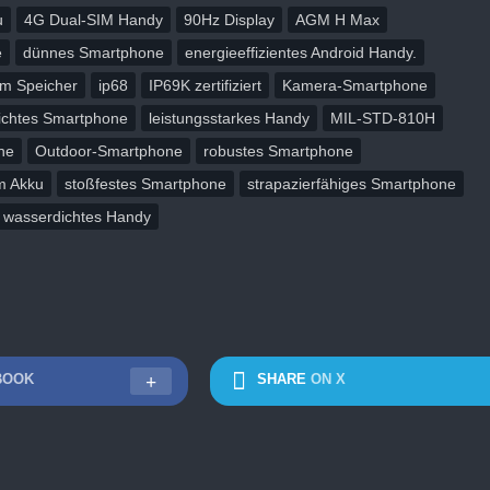
u
4G Dual-SIM Handy
90Hz Display
AGM H Max
e
dünnes Smartphone
energieeffizientes Android Handy.
em Speicher
ip68
IP69K zertifiziert
Kamera-Smartphone
eichtes Smartphone
leistungsstarkes Handy
MIL-STD-810H
ne
Outdoor-Smartphone
robustes Smartphone
m Akku
stoßfestes Smartphone
strapazierfähiges Smartphone
wasserdichtes Handy
BOOK
SHARE
ON X