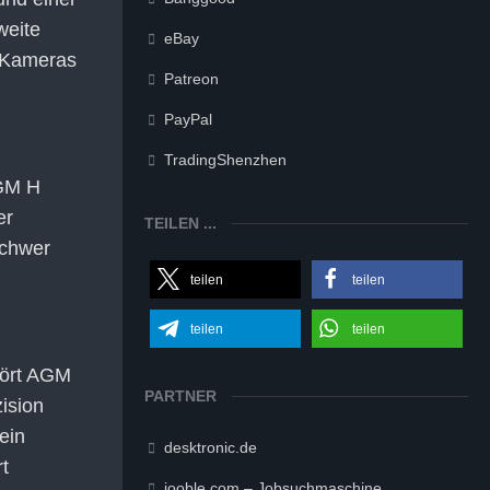
weite
eBay
 Kameras
Patreon
PayPal
TradingShenzhen
AGM H
er
TEILEN ...
schwer
teilen
teilen
teilen
teilen
hört AGM
PARTNER
ision
ein
desktronic.de
rt
jooble.com – Jobsuchmaschine