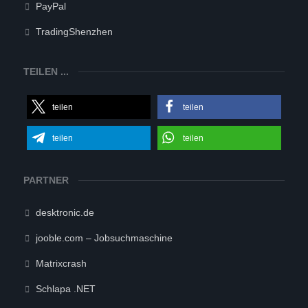
PayPal
TradingShenzhen
TEILEN ...
teilen
teilen
teilen
teilen
PARTNER
desktronic.de
jooble.com – Jobsuchmaschine
Matrixcrash
Schlapa .NET