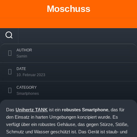
Skip
Moschuss
to
Unihertz TANK: Robust und lange
content
Akkulaufzeit
AUTHOR
Samin
DATE
10. Februar 2023
CATEGORY
Smartphones
Das
Unihertz TANK
ist ein
robustes Smartphone
, das für
den Einsatz in harten Umgebungen konzipiert wurde. Es
verfügt über ein robustes Gehäuse, das gegen Stürze, Stöße,
Schmutz und Wasser geschützt ist. Das Gerät ist staub- und