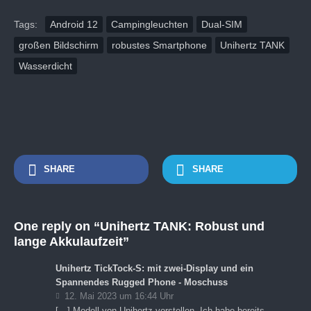
Tags:
Android 12
Campingleuchten
Dual-SIM
großen Bildschirm
robustes Smartphone
Unihertz TANK
Wasserdicht
SHARE
SHARE
One reply on “Unihertz TANK: Robust und
lange Akkulaufzeit”
Unihertz TickTock-S: mit zwei-Display und ein
Spannendes Rugged Phone - Moschuss
12. Mai 2023 um 16:44 Uhr
[…] Modell von Unihertz vorstellen. Ich habe bereits