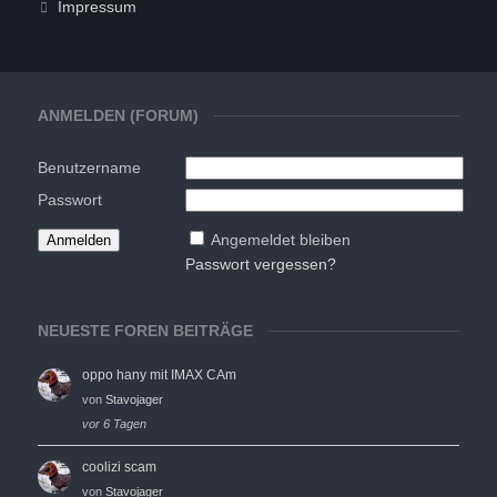
Impressum
ANMELDEN (FORUM)
Benutzername
Passwort
Angemeldet bleiben
Passwort vergessen?
NEUESTE FOREN BEITRÄGE
oppo hany mit IMAX CAm
von
Stavojager
vor 6 Tagen
coolizi scam
von
Stavojager