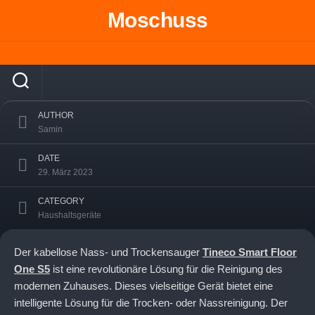
Skip
Moschuss
to
Tineco Smart Floor One S5: der ultimative
content
Reinigungshelfer
AUTHOR
Samin
DATE
29. März 2023
CATEGORY
Haushaltsgeräte
Der kabellose Nass- und Trockensauger
Tineco Smart Floor
One S5
ist eine revolutionäre Lösung für die Reinigung des
modernen Zuhauses. Dieses vielseitige Gerät bietet eine
intelligente Lösung für die Trocken- oder Nassreinigung. Der