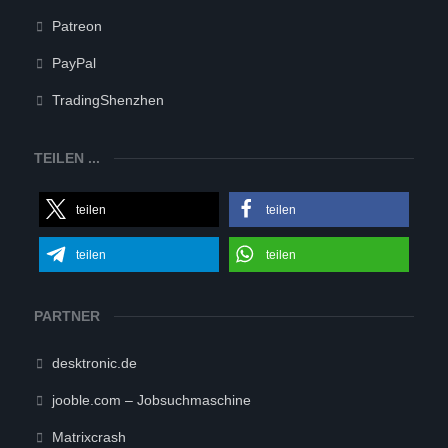
Patreon
PayPal
TradingShenzhen
TEILEN ...
teilen
teilen
teilen
teilen
PARTNER
desktronic.de
jooble.com – Jobsuchmaschine
Matrixcrash