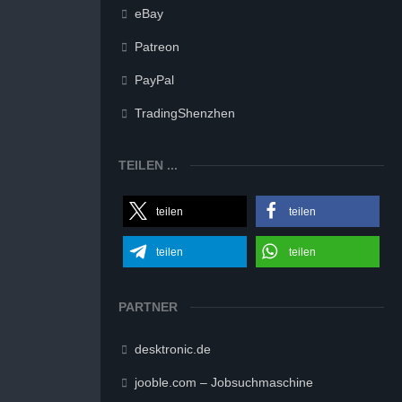
eBay
Patreon
PayPal
TradingShenzhen
TEILEN ...
teilen
teilen
teilen
teilen
PARTNER
desktronic.de
jooble.com – Jobsuchmaschine