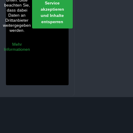
unten. Bitte
Service
beachten Sie,
akzeptieren
dass dabei
Daten an
und Inhalte
Drittanbieter
entsperren
weitergegeben
werden.
Mehr
Informationen