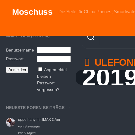
Skip
to
Moschuss
Die Seite für China Phones, Smartwatc
content
ANMELDEN (FORUM)
Benutzername
Passwort
ULEFON
201
Angemeldet
bleiben
Passwort
vergessen?
NEUESTE FOREN BEITRÄGE
oppo hany mit IMAX CAm
von
Stavojager
vor 5 Tagen