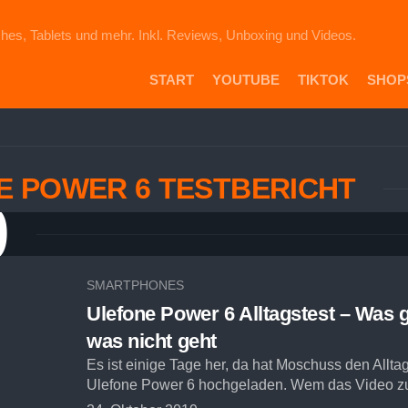
hes, Tablets und mehr. Inkl. Reviews, Unboxing und Videos.
START
YOUTUBE
TIKTOK
SHOP
PR
DIE
ICH
E POWER 6 TESTBERICHT
AU
9
EB
VE
AM
SH
SMARTPHONES
Ulefone Power 6 Alltagstest – Was 
was nicht geht
Es ist einige Tage her, da hat Moschuss den Allta
Ulefone Power 6 hochgeladen. Wem das Video zu 