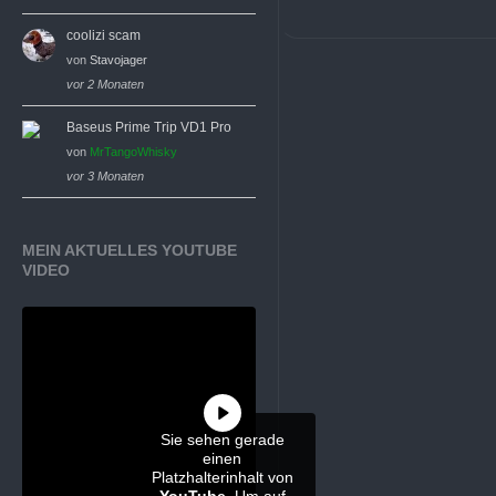
coolizi scam
von
Stavojager
vor 2 Monaten
Baseus Prime Trip VD1 Pro
von
MrTangoWhisky
vor 3 Monaten
MEIN AKTUELLES YOUTUBE
VIDEO
Sie sehen gerade
einen
Platzhalterinhalt von