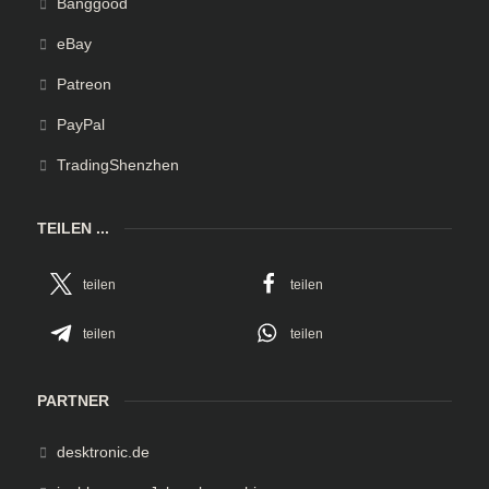
Banggood
eBay
Patreon
PayPal
TradingShenzhen
TEILEN ...
teilen
teilen
teilen
teilen
PARTNER
desktronic.de