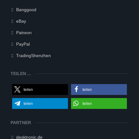
Banggood
eBay
Patreon
PayPal
TradingShenzhen
TEILEN ...
teilen
teilen
teilen
teilen
PARTNER
desktronic.de