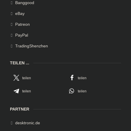
Banggood
eBay
Patreon
PayPal
TradingShenzhen
TEILEN ...
teilen
teilen
teilen
teilen
PARTNER
desktronic.de