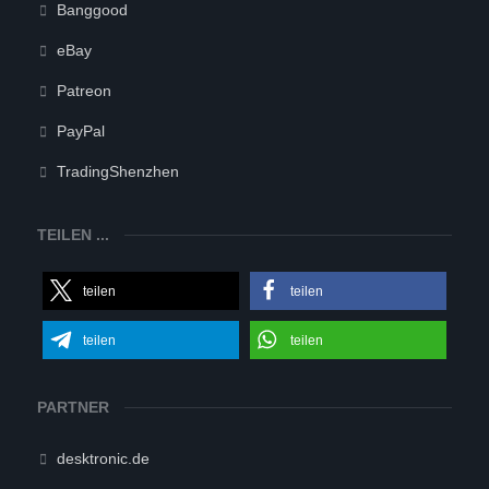
Banggood
eBay
Patreon
PayPal
TradingShenzhen
TEILEN ...
teilen
teilen
teilen
teilen
PARTNER
desktronic.de