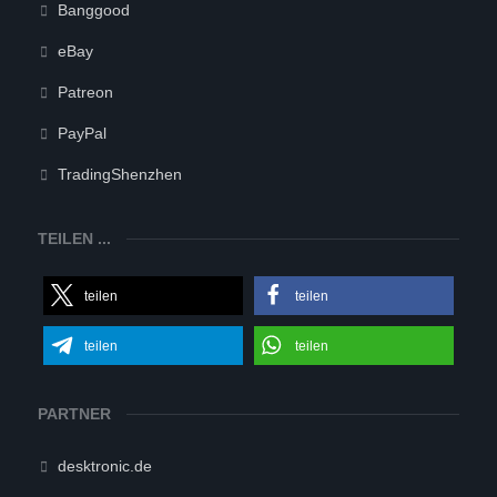
Banggood
eBay
Patreon
PayPal
TradingShenzhen
TEILEN ...
teilen
teilen
teilen
teilen
PARTNER
desktronic.de