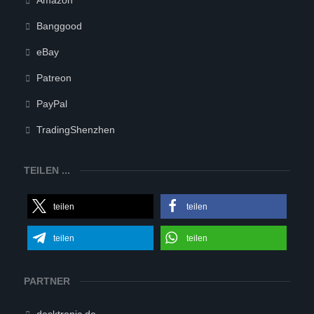
Amazon
Banggood
eBay
Patreon
PayPal
TradingShenzhen
TEILEN ...
teilen
teilen
teilen
teilen
PARTNER