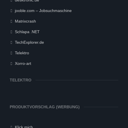
desktronic.de
jooble.com – Jobsuchmaschine
Matrixcrash
Schlapa .NET
TechExplorer.de
Telektro
Xorro-art
TELEKTRO
PRODUKTVORSCHLAG (WERBUNG)
Klick mich…