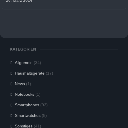
26. März 2024
KATEGORIEN
Allgemein
(34)
Haushaltsgeräte
(17)
News
(1)
Notebooks
(1)
Smartphones
(92)
Smartwatches
(8)
Sonstiges
(41)