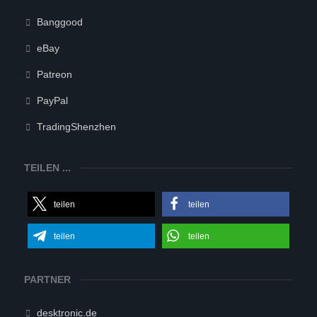
Banggood
eBay
Patreon
PayPal
TradingShenzhen
TEILEN ...
teilen
teilen
teilen
teilen
PARTNER
desktronic.de