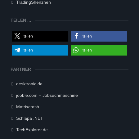
TradingShenzhen
TEILEN ...
teilen
teilen
teilen
teilen
PARTNER
desktronic.de
jooble.com – Jobsuchmaschine
Matrixcrash
Schlapa .NET
TechExplorer.de