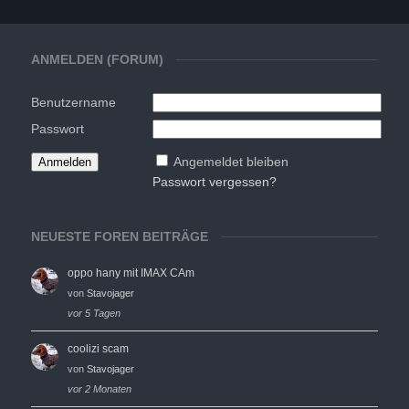
ANMELDEN (FORUM)
Benutzername
Passwort
Angemeldet bleiben
Passwort vergessen?
NEUESTE FOREN BEITRÄGE
oppo hany mit IMAX CAm
von
Stavojager
vor 5 Tagen
coolizi scam
von
Stavojager
vor 2 Monaten