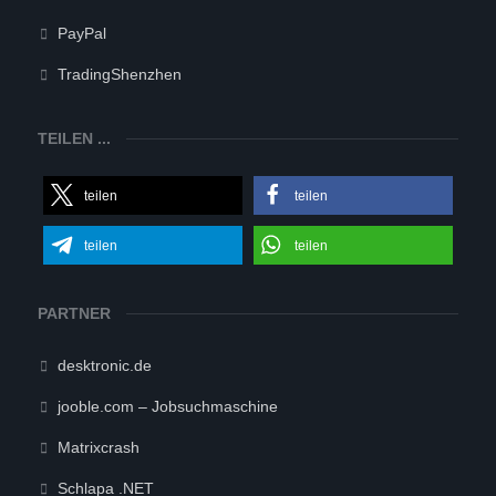
PayPal
TradingShenzhen
TEILEN ...
teilen
teilen
teilen
teilen
PARTNER
desktronic.de
jooble.com – Jobsuchmaschine
Matrixcrash
Schlapa .NET