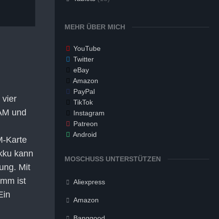
MEHR ÜBER MICH
YouTube
Twitter
eBay
Amazon
PayPal
vier
TikTok
RAM und
Instagram
Patreon
Android
M-Karte
Akku kann
MOSCHUSS UNTERSTÜTZEN
ung. Mit
amm ist
Aliexpress
Ein
Amazon
Banggood