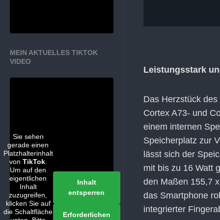
MEIN AKTUELLES TIKTOK
VIDEO
Leistungsstark und
Das Herzstück des 
Cortex A73- und C
einem internen Spe
Sie sehen
Speicherplatz zur V
gerade einen
Platzhalterinhalt
lässt sich der Spe
von
TikTok
.
mit bis zu 16 Watt
Um auf den
eigentlichen
den Maßen 155,7 x 
Inhalt
Inhalt
entsperren
das Smartphone rob
zuzugreifen,
klicken Sie auf
integrierter Finger
die Schaltfläche
Erforderlichen