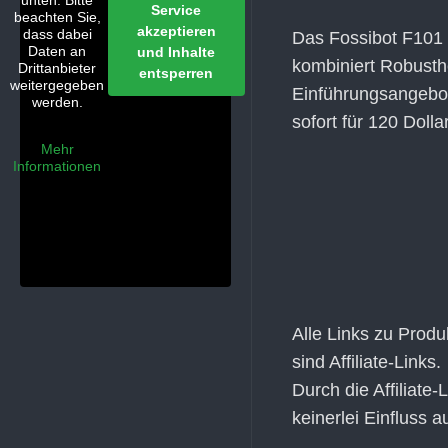
unten. Bitte
Service
beachten Sie,
akzeptieren
dass dabei
Das Fossibot F101 
Daten an
und Inhalte
kombiniert Robusthei
Drittanbieter
entsperren
weitergegeben
Einführungsangebot
werden.
sofort für 120 Doll
Mehr
Informationen
Alle Links zu Prod
sind Affiliate-Links.
Durch die Affiliate
keinerlei Einfluss 