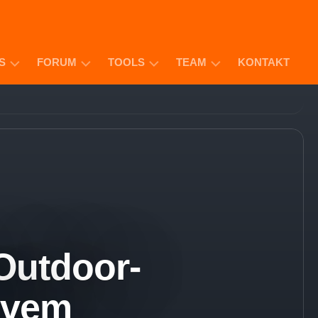
S
FORUM
TOOLS
TEAM
KONTAKT
ODUKTE
GIVE
SENDUNGSVERFOLGUNG
MATTHIAS
AWAYS
BAUER
APP-
TIPPS
SAMANEH
F
(SAMIN)
AY
MOSCHUSS
RKAUFE
ALEXA
DANIEL
SKILL
SCHLAPA
AZON-
OP
MOSCHUSS
ANDROID
Outdoor-
BROWSER
ivem