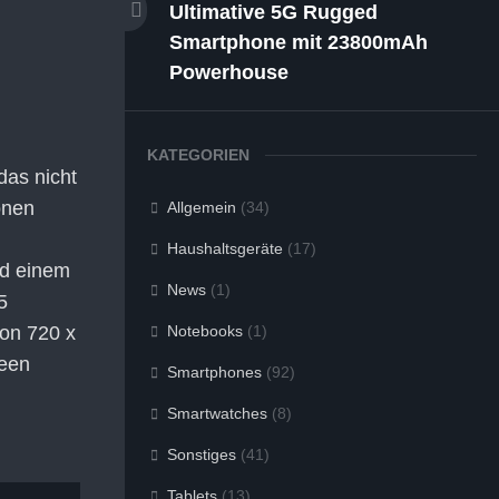
Ultimative 5G Rugged
Smartphone mit 23800mAh
Powerhouse
KATEGORIEN
das nicht
onen
Allgemein
(34)
Haushaltsgeräte
(17)
nd einem
News
(1)
5
von 720 x
Notebooks
(1)
reen
Smartphones
(92)
Smartwatches
(8)
Sonstiges
(41)
Tablets
(13)