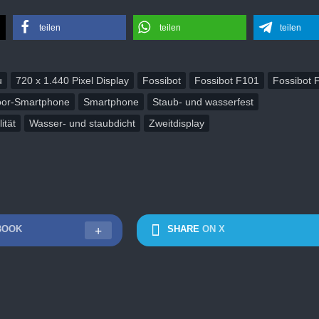
teilen
teilen
teilen
u
720 x 1.440 Pixel Display
Fossibot
Fossibot F101
Fossibot 
oor-Smartphone
Smartphone
Staub- und wasserfest
ität
Wasser- und staubdicht
Zweitdisplay
BOOK
SHARE
ON X