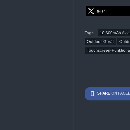
teilen
Tags:
10.600mAh Akk
Outdoor-Gerät
Outd
Touchscreen-Funktional
SHARE
ON FACE