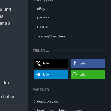
eBay
eu und
as
Patreon
ar ab
PayPal
TradingShenzhen
TEILEN ...
teilen
teilen
teilen
teilen
s.de)
PARTNER
ie haben
desktronic.de
jooble.com – Jobsuchmaschine