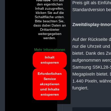
YouTube
. Um auf
Preis gilt als Einf
den eigentlichen
Inhalt zuzugreifen,
Standardversion ber
klicken Sie auf die
Schaltfläche unten.
Bitte beachten Sie,
Zweitdisplay-Innov
dass dabei Daten an
Drittanbieter
weitergegeben
werden.
Auf der Rückseite d
nur die Uhrzeit und
Mehr Informationen
bietet. Dank des Z
Inhalt
aufgenommen werde
entsperren
Samsung S5KL28-Se
Erforderlichen
Megapixeln bietet. 
Service
1.440 Pixeln, währe
akzeptieren
fungiert.
und Inhalte
entsperren