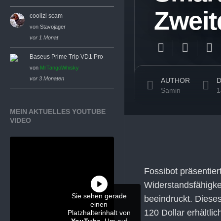
Zweit
coolizi scam
von
Stavojager
vor 1 Monat
Baseus Prime Trip VD1 Pro
von
MrTangoWhisky
vor 3 Monaten
AUTHOR
D
Samin
1
MEIN AKTUELLES YOUTUBE
VIDEO
Fossibot präsentier
Widerstandsfähigkei
Sie sehen gerade
beeindruckt. Dieses
einen
120 Dollar erhältl
Platzhalterinhalt von