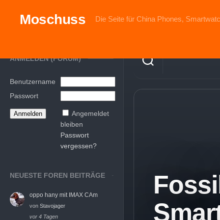
Skip
to
Moschuss
Die Seite für China Phones, Smartwatc
content
ANMELDEN (FORUM)
Benutzername
Passwort
Angemeldet
bleiben
Passwort
vergessen?
Fossi
NEUESTE FOREN BEITRÄGE
oppo hany mit IMAX CAm
Smart
von
Stavojager
vor 4 Tagen