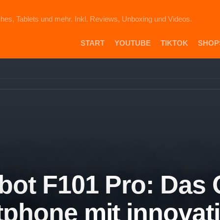
hes, Tablets und mehr. Inkl. Reviews, Unboxing und Videos.
START
YOUTUBE
TIKTOK
SHOP
PR
DIE
ICH
AU
EB
VE
AM
SH
bot F101 Pro: Das 
phone mit innovat