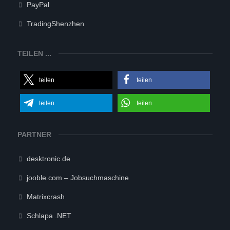
PayPal
TradingShenzhen
TEILEN ...
teilen
teilen
teilen
teilen
PARTNER
desktronic.de
jooble.com – Jobsuchmaschine
Matrixcrash
Schlapa .NET