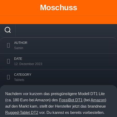
Skip
Moschuss
to
FOSSiBOT DT2 Outdoor Tablet: Robust,
content
Leistungsstark und Innovativ
AUTHOR
Samin
DATE
12. Dezember 2023
CATEGORY
Tablets
Nachdem vor kurzem das preisgünstigere Modell DT1 Lite
(ca. 180 Euro bei Amazon) des
FossiBot DT1
(bei
Amazon
)
auf den Markt kam, stellt der Hersteller jetzt das brandneue
Rugged-Tablet DT2
vor. Du kannst es bereits vorbestellen.