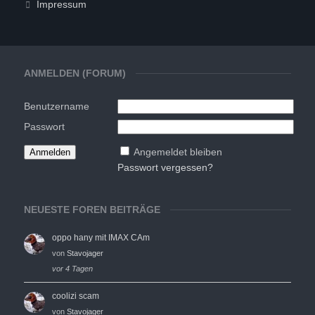
Impressum
ANMELDEN (FORUM)
Benutzername
Passwort
Angemeldet bleiben
Passwort vergessen?
NEUESTE FOREN BEITRÄGE
oppo hany mit IMAX CAm
von
Stavojager
vor 4 Tagen
coolizi scam
von
Stavojager