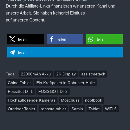
Durch die Affiliate-Links finanzieren wir unseren Kanal und
unsere Arbeit. Sie haben keinerlei Einfluss
auf unseren Content.
teilen
teilen
teilen
teilen
Tags:
22000mAh Akku
2K Display
assistmetech
China Tablet
Ein Kraftpaket in Robuster Hülle
FossiBot DT1
FOSSiBOT DT2
Hochauflösende Kameras
Moschuss
nootbook
Outdoor Tablet
roboste tablet
Samin
Tablet
WiFi 6