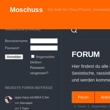
Skip
to
Moschuss
Die Seite für China Phones, Smartwatc
content
ANMELDEN (FORUM)
Benutzername
Passwort
FORUM
Angemeldet
bleiben
Hier findest du alle
Passwort
Sexistische, rassis
vergessen?
und werden komment
NEUESTE FOREN BEITRÄGE
Forum-
Forum
Aktivi
oppo hany mit IMAX CAm
Navigation
von
Stavojager
Forum-
Forum
Hauptsektion: 
vor 3 Tagen