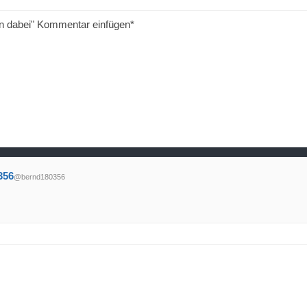
in dabei" Kommentar einfügen*
356
@bernd180356