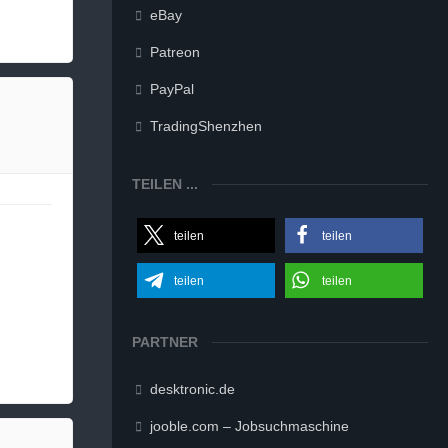
eBay
Patreon
PayPal
TradingShenzhen
TEILEN ...
teilen
teilen
teilen
teilen
PARTNER
desktronic.de
jooble.com – Jobsuchmaschine