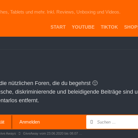
hes, Tablets und mehr. Inkl. Reviews, Unboxing und Videos.
START
YOUTUBE
TIKTOK
SHOP
PR
DIE
ICH
AU
EB
VE
 die nützlichen Foren, die du begehrst 🙂
AM
tische, diskriminierende und beleidigende Beiträge sind 
SH
arlos entfernt.
tät
Anmelden
Give Aways
GiveAway vom 23.06.2020 bis 08.07 …