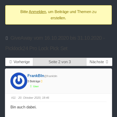
-
Bitte
Anmelden
, um Beiträge und Themen zu
Du
erstellen.
bist
hier:
GiveAway vom 16.10.2020 bis 31.10.2020 -
Picklock24 Pro Lock Pick Set
Vorherige
Seite 2 von 3
Nächste
FrankBln
@frankbln
3 Beiträge
User
#11
· 20. Oktober 2020, 18:46
Bin auch dabei.