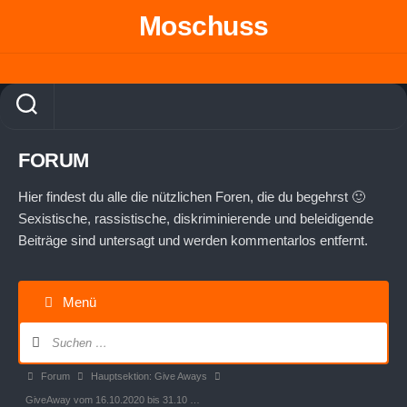
Skip
Moschuss
to
content
FORUM
Hier findest du alle die nützlichen Foren, die du begehrst 🙂
Sexistische, rassistische, diskriminierende und beleidigende
Beiträge sind untersagt und werden kommentarlos entfernt.
Menü
Forum-
Navigation
Forum-
Forum
Hauptsektion: Give Aways
Breadcrumbs
GiveAway vom 16.10.2020 bis 31.10 …