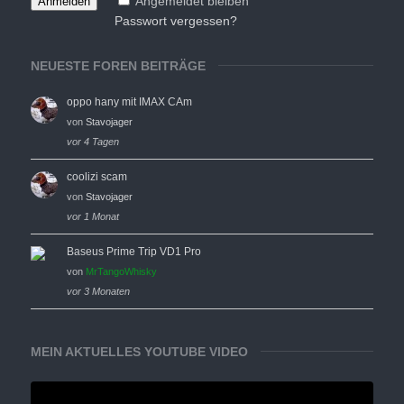
Angemeldet bleiben
Passwort vergessen?
NEUESTE FOREN BEITRÄGE
oppo hany mit IMAX CAm
von
Stavojager
vor 4 Tagen
coolizi scam
von
Stavojager
vor 1 Monat
Baseus Prime Trip VD1 Pro
von
MrTangoWhisky
vor 3 Monaten
MEIN AKTUELLES YOUTUBE VIDEO