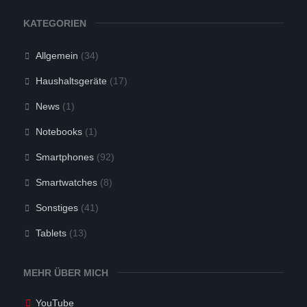
a
a
c
c
h
h
KATEGORIEN
u
o
n
b
t
e
e
n
Allgemein
(34)
n
.
.
Haushaltsgeräte
(17)
News
(1)
Notebooks
(1)
Smartphones
(92)
Smartwatches
(8)
Sonstiges
(41)
Tablets
(13)
MEHR ÜBER MICH
YouTube