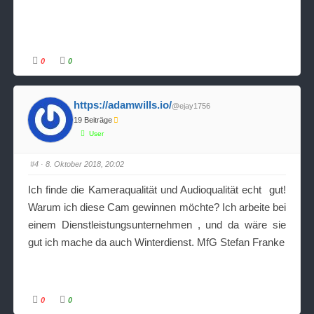
n
b
t
e
e
n
n
.
.
0
0
A
A
n
n
k
k
l
l
i
i
https://adamwills.io/
@ejay1756
c
c
k
k
19 Beiträge
e
e
n
n
User
f
f
ü
ü
r
r
D
D
#4
· 8. Oktober 2018, 20:02
a
a
u
u
m
m
Ich finde die Kameraqualität und Audioqualität echt gut!
e
e
n
n
Warum ich diese Cam gewinnen möchte? Ich arbeite bei
n
n
a
a
einem Dienstleistungsunternehmen , und da wäre sie
c
c
h
h
u
o
gut ich mache da auch Winterdienst. MfG Stefan Franke
n
b
t
e
e
n
n
.
.
0
0
A
A