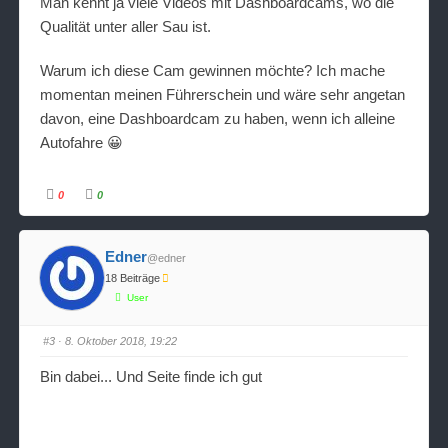
Man kennt ja viele Videos mit Dashboardcams, wo die
Qualität unter aller Sau ist.
Warum ich diese Cam gewinnen möchte? Ich mache
momentan meinen Führerschein und wäre sehr angetan
davon, eine Dashboardcam zu haben, wenn ich alleine
Autofahre 😀
0
0
A
A
n
n
k
k
l
l
i
i
Edner
@edner
c
c
k
k
18 Beiträge
e
e
n
n
User
f
f
ü
ü
r
r
D
D
#3
· 8. Oktober 2018, 19:22
a
a
u
u
m
m
Bin dabei... Und Seite finde ich gut
e
e
n
n
n
n
a
a
c
c
h
h
u
o