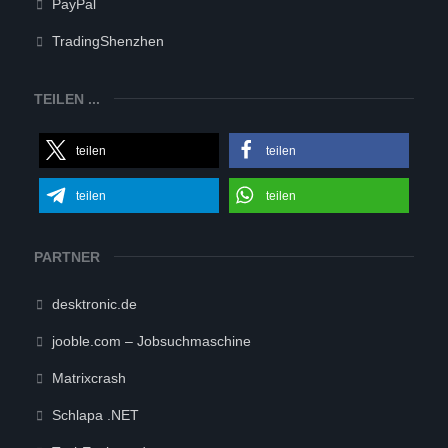
PayPal
TradingShenzhen
TEILEN ...
teilen
teilen
teilen
teilen
PARTNER
desktronic.de
jooble.com – Jobsuchmaschine
Matrixcrash
Schlapa .NET