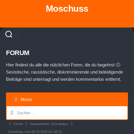
Skip
Moschuss
to
content
FORUM
Hier findest du alle die nützlichen Foren, die du begehrst 🙂
Sexistische, rassistische, diskriminierende und beleidigende
Beiträge sind untersagt und werden kommentarlos entfernt.
Menü
Forum-
Navigation
Forum-
Forum
Hauptsektion: Give Aways
Breadcrumbs
GiveAway vom 08.10.2018 bis 28.10 …