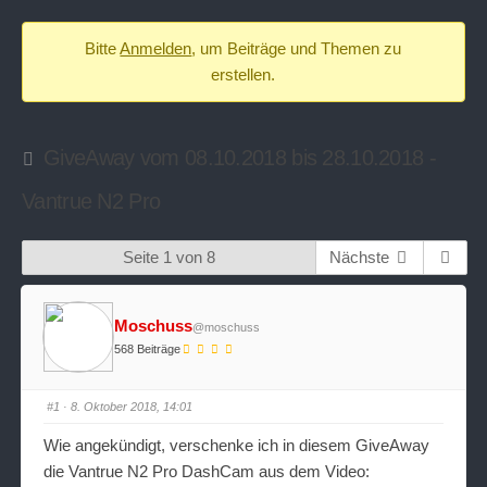
-
Bitte
Anmelden
, um Beiträge und Themen zu
Du
erstellen.
bist
hier:
GiveAway vom 08.10.2018 bis 28.10.2018 -
Vantrue N2 Pro
Seite 1 von 8
Nächste
Moschuss
@moschuss
568 Beiträge
#1
· 8. Oktober 2018, 14:01
Wie angekündigt, verschenke ich in diesem GiveAway
die Vantrue N2 Pro DashCam aus dem Video: