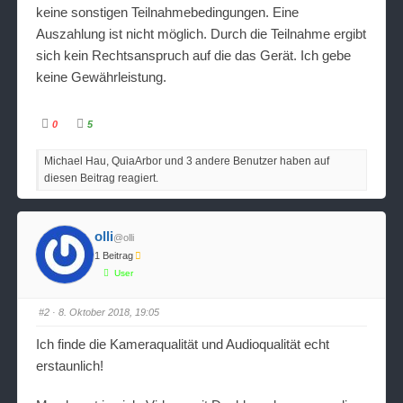
keine sonstigen Teilnahmebedingungen. Eine
Auszahlung ist nicht möglich. Durch die Teilnahme ergibt
sich kein Rechtsanspruch auf die das Gerät. Ich gebe
keine Gewährleistung.
0
5
A
A
n
n
k
k
Michael Hau, QuiaArbor und 3 andere Benutzer haben auf
l
l
i
i
diesen Beitrag reagiert.
c
c
k
k
e
e
n
n
f
f
ü
ü
olli
@olli
r
r
D
D
1 Beitrag
a
a
u
u
User
m
m
e
e
n
n
#2
· 8. Oktober 2018, 19:05
n
n
a
a
c
c
Ich finde die Kameraqualität und Audioqualität echt
h
h
u
o
n
b
erstaunlich!
t
e
e
n
n
.
.