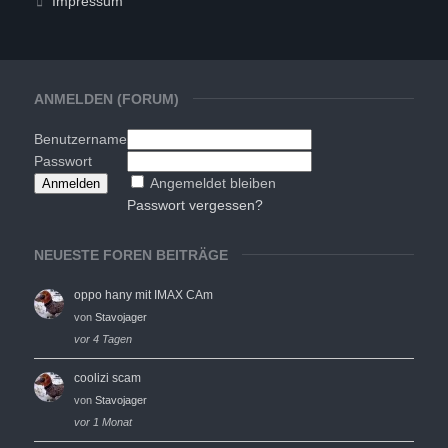
Impressum
ANMELDEN (FORUM)
Benutzername
Passwort
Angemeldet bleiben
Passwort vergessen?
NEUESTE FOREN BEITRÄGE
oppo hany mit IMAX CAm
von
Stavojager
vor 4 Tagen
coolizi scam
von
Stavojager
vor 1 Monat