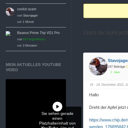
Breadcrumbs
coolizi scam
-
von
Stavojager
Du
vor 1 Monat
bist
Dreht der Apfel jet
Baseus Prime Trip VD1 Pro
hier:
von
MrTangoWhisky
vor 3 Monaten
Stavojage
MEIN AKTUELLES YOUTUBE
197 Beiträge
VIDEO
User
#1
· 14. Dezember 2021, 1
Hallo
Dreht der Apfel jetzt
Sie sehen gerade
einen
https://www.chip.de/
Platzhalterinhalt von
werden_176895842.