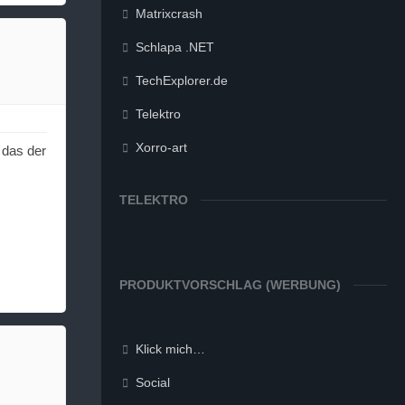
Matrixcrash
Schlapa .NET
TechExplorer.de
Telektro
Xorro-art
 das der
TELEKTRO
PRODUKTVORSCHLAG (WERBUNG)
Klick mich…
Social