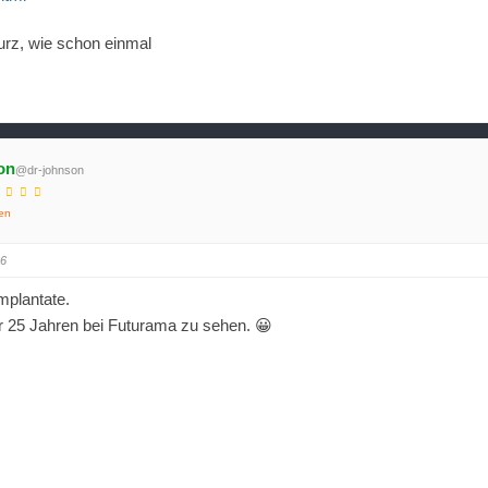
turz, wie schon einmal
on
@dr-johnson
en
36
Implantate.
r 25 Jahren bei Futurama zu sehen. 😀