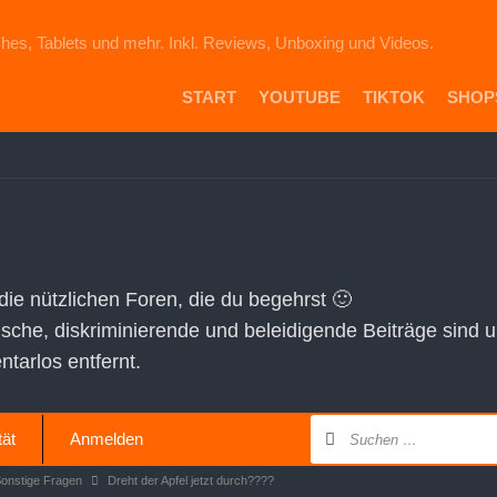
hes, Tablets und mehr. Inkl. Reviews, Unboxing und Videos.
START
YOUTUBE
TIKTOK
SHOP
PR
DIE
ICH
AU
EB
VE
 die nützlichen Foren, die du begehrst 🙂
AM
tische, diskriminierende und beleidigende Beiträge sind 
SH
arlos entfernt.
tät
Anmelden
Sonstige Fragen
Dreht der Apfel jetzt durch????