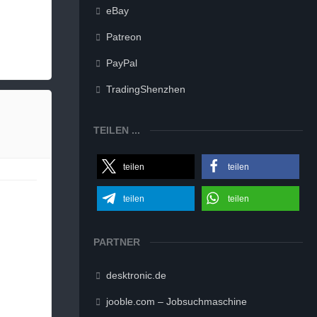
eBay
Patreon
PayPal
TradingShenzhen
TEILEN ...
teilen
teilen
teilen
teilen
PARTNER
desktronic.de
jooble.com – Jobsuchmaschine