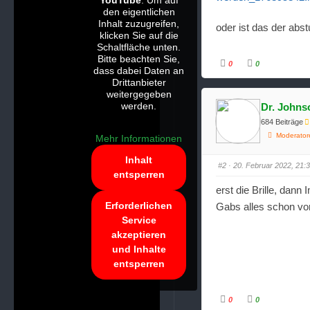
YouTube
. Um auf
den eigentlichen
Inhalt zuzugreifen,
oder ist das der abs
klicken Sie auf die
Schaltfläche unten.
Bitte beachten Sie,
0
0
dass dabei Daten an
A
A
n
n
Drittanbieter
k
k
weitergegeben
l
l
i
i
werden.
Dr. Johns
c
c
k
k
684 Beiträge
e
e
n
n
Moderator
Mehr Informationen
f
f
ü
ü
r
r
Inhalt
D
D
#2
· 20. Februar 2022, 21:
a
a
entsperren
u
u
m
m
erst die Brille, dann 
e
e
n
n
Erforderlichen
Gabs alles schon vo
n
n
a
a
Service
c
c
h
h
akzeptieren
u
o
n
b
und Inhalte
t
e
e
n
entsperren
n
.
.
0
0
A
A