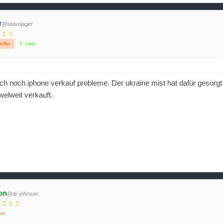
r
@stavojager
eller
User
auch noch iphone verkauf probleme. Der ukraine mist hat dafür gesorgt
welweit verkauft.
on
@dr-johnson
en