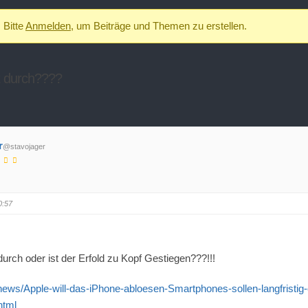
Bitte
Anmelden
, um Beiträge und Themen zu erstellen.
zt durch????
r
@stavojager
0:57
 durch oder ist der Erfold zu Kopf Gestiegen???!!!
news/Apple-will-das-iPhone-abloesen-Smartphones-sollen-langfristig-
html