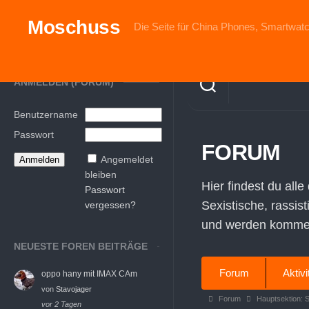
Skip
to
Moschuss
Die Seite für China Phones, Smartwatc
content
ANMELDEN (FORUM)
Benutzername
Passwort
FORUM
Angemeldet
bleiben
Hier findest du alle
Passwort
Sexistische, rassis
vergessen?
und werden komment
NEUESTE FOREN BEITRÄGE
Forum-
Forum
Aktivi
oppo hany mit IMAX CAm
Navigation
von
Stavojager
Forum-
Forum
Hauptsektion: 
vor 2 Tagen