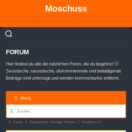
Skip
Moschuss
to
content
FORUM
Hier findest du alle die nützlichen Foren, die du begehrst 🙂
Sexistische, rassistische, diskriminierende und beleidigende
Beiträge sind untersagt und werden kommentarlos entfernt.
Menü
Forum-
Navigation
Forum-
Forum
Hauptsektion: Sonstige Themen
Raspberry Pi
Breadcrumbs