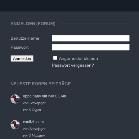
ANMELDEN (FORUM)
Benutzername
Passwort
Angemeldet bleiben
Passwort vergessen?
NEUESTE FOREN BEITRÄGE
oppo hany mit IMAX CAm
von
Stavojager
vor 5 Tagen
coolizi scam
von
Stavojager
vor 2 Monaten