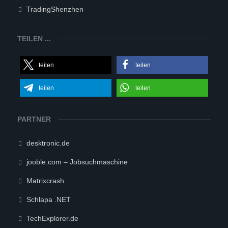
TradingShenzhen
TEILEN ...
teilen
teilen
teilen
teilen
PARTNER
desktronic.de
jooble.com – Jobsuchmaschine
Matrixcrash
Schlapa .NET
TechExplorer.de