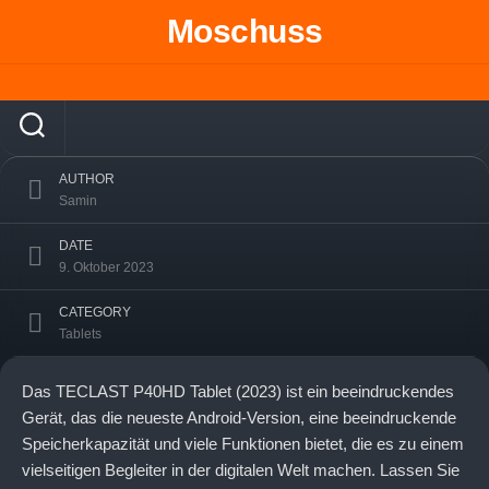
Skip
Moschuss
to
TECLAST P40HD Tablet: Leistung,
content
Erweiterbarkeit und Vielseitigkeit in einem
AUTHOR
Samin
DATE
9. Oktober 2023
CATEGORY
Tablets
Das TECLAST P40HD Tablet (2023) ist ein beeindruckendes
Gerät, das die neueste Android-Version, eine beeindruckende
Speicherkapazität und viele Funktionen bietet, die es zu einem
vielseitigen Begleiter in der digitalen Welt machen. Lassen Sie