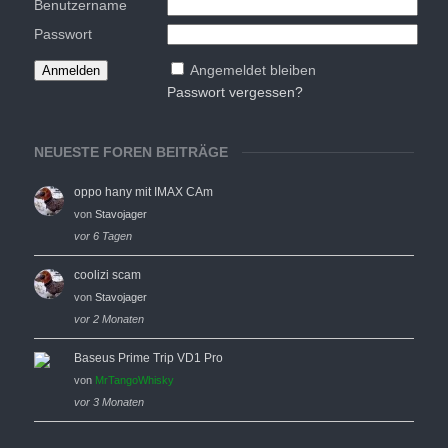
Benutzername
Passwort
Angemeldet bleiben
Passwort vergessen?
NEUESTE FOREN BEITRÄGE
oppo hany mit IMAX CAm
von
Stavojager
vor 6 Tagen
coolizi scam
von
Stavojager
vor 2 Monaten
Baseus Prime Trip VD1 Pro
von
MrTangoWhisky
vor 3 Monaten