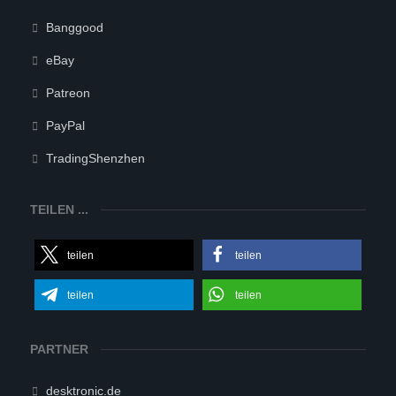
Banggood
eBay
Patreon
PayPal
TradingShenzhen
TEILEN ...
teilen
teilen
teilen
teilen
PARTNER
desktronic.de