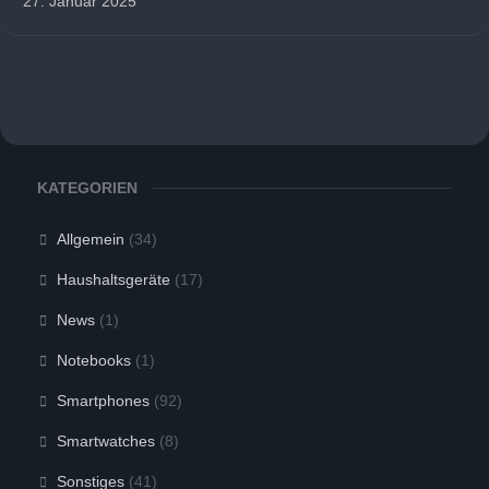
27. Januar 2025
KATEGORIEN
Allgemein
(34)
Haushaltsgeräte
(17)
News
(1)
Notebooks
(1)
Smartphones
(92)
Smartwatches
(8)
Sonstiges
(41)