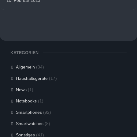
10. Februar 2023
KATEGORIEN
Allgemein
(34)
Haushaltsgeräte
(17)
News
(1)
Notebooks
(1)
Smartphones
(92)
Smartwatches
(8)
Sonstiges
(41)