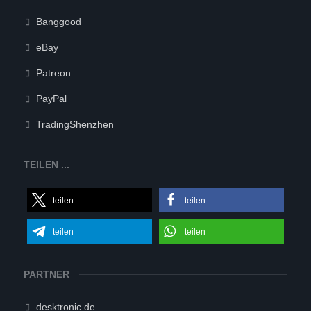
Banggood
eBay
Patreon
PayPal
TradingShenzhen
TEILEN ...
teilen
teilen
teilen
teilen
PARTNER
desktronic.de