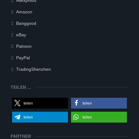
Aliexpress
Amazon
Banggood
eBay
Patreon
PayPal
TradingShenzhen
TEILEN ...
teilen
teilen
teilen
teilen
PARTNER