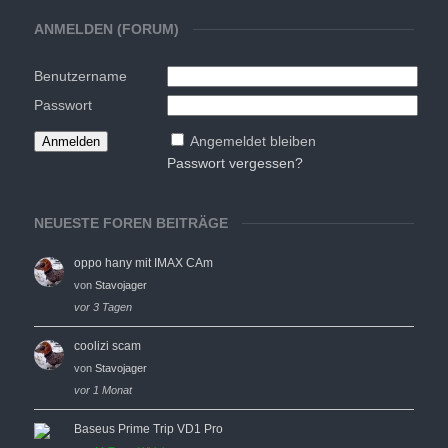
ANMELDEN (FORUM)
Benutzername
Passwort
Angemeldet bleiben
Passwort vergessen?
NEUESTE FOREN BEITRÄGE
oppo hany mit IMAX CAm
von
Stavojager
vor 3 Tagen
coolizi scam
von
Stavojager
vor 1 Monat
Baseus Prime Trip VD1 Pro