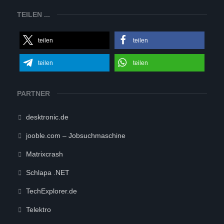
TEILEN ...
teilen
teilen
teilen
teilen
PARTNER
desktronic.de
jooble.com – Jobsuchmaschine
Matrixcrash
Schlapa .NET
TechExplorer.de
Telektro