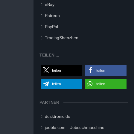
eBay
Patreon
PayPal
TradingShenzhen
TEILEN ...
teilen
teilen
teilen
teilen
PARTNER
desktronic.de
jooble.com – Jobsuchmaschine