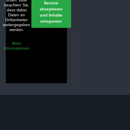
unten. Bitte
Service
beachten Sie,
akzeptieren
dass dabei
Daten an
und Inhalte
Drittanbieter
entsperren
weitergegeben
werden.
Mehr
Informationen