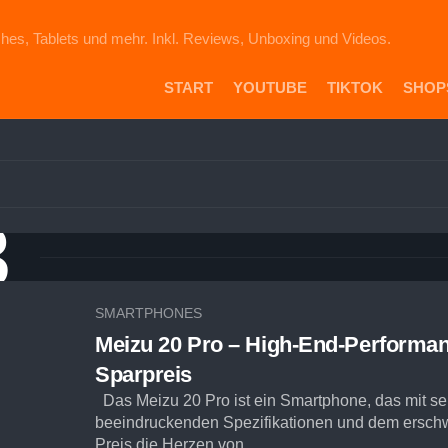
hes, Tablets und mehr. Inkl. Reviews, Unboxing und Videos.
START
YOUTUBE
TIKTOK
SHOP
PR
DIE
ICH
AU
3
EB
VE
AM
SH
SMARTPHONES
Meizu 20 Pro – High-End-Performa
Sparpreis
Das Meizu 20 Pro ist ein Smartphone, das mit se
beeindruckenden Spezifikationen und dem ersch
Preis die Herzen von...