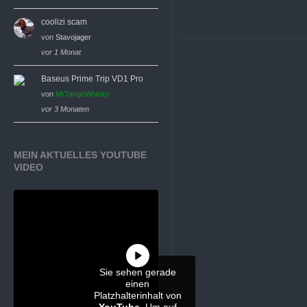
coolizi scam
von
Stavojager
vor 1 Monat
Baseus Prime Trip VD1 Pro
von
MrTangoWhisky
vor 3 Monaten
MEIN AKTUELLES YOUTUBE
VIDEO
Sie sehen gerade
einen
Platzhalterinhalt von