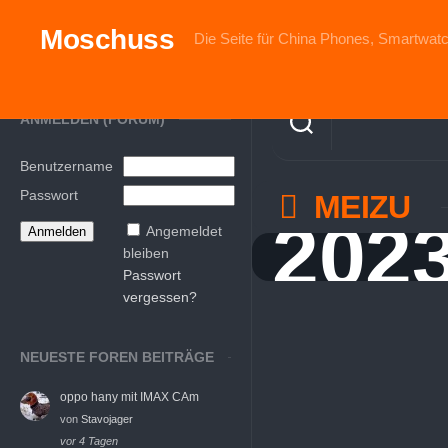
Skip
to
Moschuss
Die Seite für China Phones, Smartwatc
content
ANMELDEN (FORUM)
Benutzername
Passwort
MEIZU
202
Angemeldet
bleiben
Passwort
vergessen?
NEUESTE FOREN BEITRÄGE
oppo hany mit IMAX CAm
von
Stavojager
vor 4 Tagen