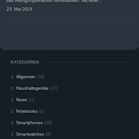
das Reinigungserlebnis revolutioniert. Mit einer...
23. Mai 2023
KATEGORIEN
Allgemein
(34)
Haushaltsgeräte
(17)
News
(1)
Notebooks
(1)
Smartphones
(92)
Smartwatches
(8)