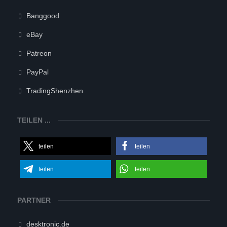
Banggood
eBay
Patreon
PayPal
TradingShenzhen
TEILEN ...
teilen
teilen
teilen
teilen
PARTNER
desktronic.de