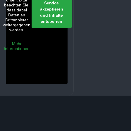
unten. Bitte
Service
beachten Sie,
akzeptieren
dass dabei
Daten an
und Inhalte
Drittanbieter
entsperren
weitergegeben
werden.
Mehr
Informationen