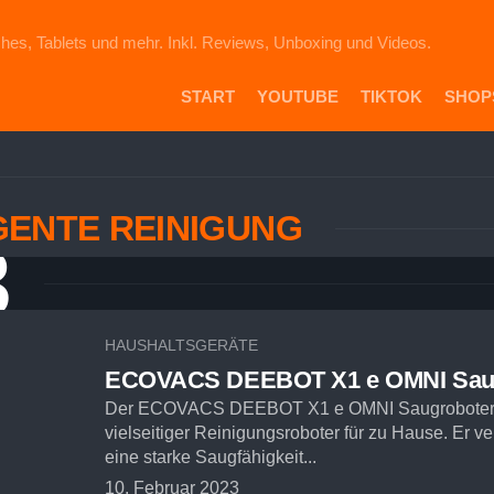
hes, Tablets und mehr. Inkl. Reviews, Unboxing und Videos.
START
YOUTUBE
TIKTOK
SHOP
PR
DIE
ICH
GENTE REINIGUNG
AU
3
EB
VE
AM
SH
HAUSHALTSGERÄTE
ECOVACS DEEBOT X1 e OMNI Sau
Der ECOVACS DEEBOT X1 e OMNI Saugroboter i
vielseitiger Reinigungsroboter für zu Hause. Er ve
eine starke Saugfähigkeit...
10. Februar 2023