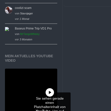
coolizi scam
von
Stavojager
vor 1 Monat
Baseus Prime Trip VD1 Pro
von
MrTangoWhisky
vor 3 Monaten
MEIN AKTUELLES YOUTUBE
VIDEO
Sie sehen gerade
einen
Platzhalterinhalt von