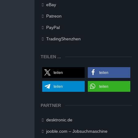
eBay
Patreon
PayPal
TradingShenzhen
TEILEN ...
teilen
teilen
teilen
teilen
PARTNER
desktronic.de
jooble.com – Jobsuchmaschine