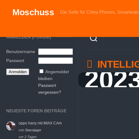
Skip
to
Moschuss
Die Seite für China Phones, Smartwatc
content
ANMELDEN (FORUM)
Benutzername
Passwort
INTELLI
202
Angemeldet
bleiben
Passwort
vergessen?
NEUESTE FOREN BEITRÄGE
oppo hany mit IMAX CAm
von
Stavojager
vor 2 Tagen