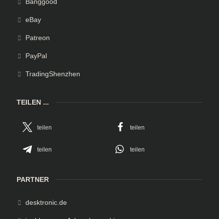
Banggood
eBay
Patreon
PayPal
TradingShenzhen
TEILEN ...
teilen
teilen
teilen
teilen
PARTNER
desktronic.de