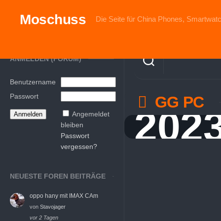
Skip
to
Moschuss
Die Seite für China Phones, Smartwatc
content
ANMELDEN (FORUM)
Benutzername
Passwort
GG PC
202
Angemeldet
bleiben
Passwort
vergessen?
NEUESTE FOREN BEITRÄGE
oppo hany mit IMAX CAm
von
Stavojager
vor 2 Tagen