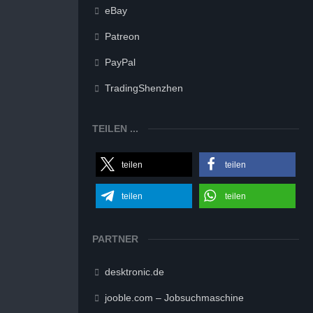
eBay
Patreon
PayPal
TradingShenzhen
TEILEN ...
teilen
teilen
teilen
teilen
PARTNER
desktronic.de
jooble.com – Jobsuchmaschine