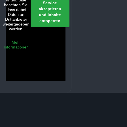
unten. Bitte
Service
beachten Sie,
akzeptieren
dass dabei
Daten an
und Inhalte
Drittanbieter
entsperren
weitergegeben
werden.
Mehr
Informationen