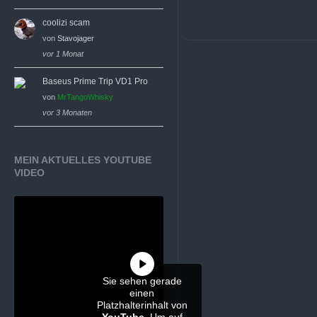
coolizi scam
von
Stavojager
vor 1 Monat
Baseus Prime Trip VD1 Pro
von
MrTangoWhisky
vor 3 Monaten
MEIN AKTUELLES YOUTUBE
VIDEO
Sie sehen gerade
einen
Platzhalterinhalt von