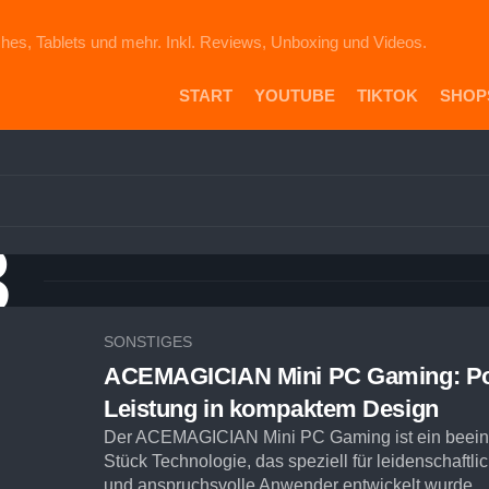
hes, Tablets und mehr. Inkl. Reviews, Unboxing und Videos.
START
YOUTUBE
TIKTOK
SHOP
PR
DIE
ICH
AU
3
EB
VE
AM
SH
SONSTIGES
ACEMAGICIAN Mini PC Gaming: P
Leistung in kompaktem Design
Der ACEMAGICIAN Mini PC Gaming ist ein beei
Stück Technologie, das speziell für leidenschaftl
und anspruchsvolle Anwender entwickelt wurde...