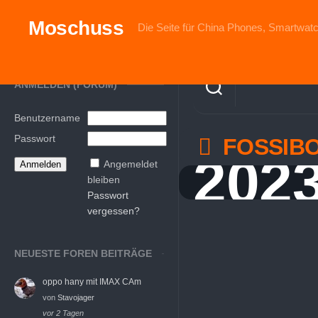
Skip
to
Moschuss
Die Seite für China Phones, Smartwatc
content
ANMELDEN (FORUM)
Benutzername
Passwort
FOSSIBO
202
Angemeldet
bleiben
Passwort
vergessen?
NEUESTE FOREN BEITRÄGE
oppo hany mit IMAX CAm
von
Stavojager
vor 2 Tagen