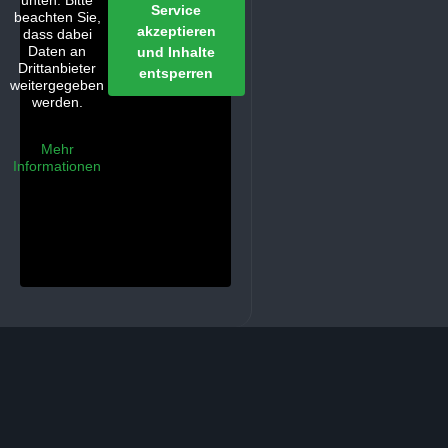
unten. Bitte
Service
beachten Sie,
akzeptieren
dass dabei
Daten an
und Inhalte
Drittanbieter
entsperren
weitergegeben
werden.
Mehr
Informationen