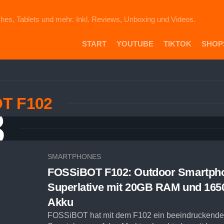
hes, Tablets und mehr. Inkl. Reviews, Unboxing und Videos.
START
YOUTUBE
TIKTOK
SHOP
PR
DIE
ICH
T F102
AU
3
EB
VE
AM
SH
SMARTPHONES
FOSSiBOT F102: Outdoor Smartph
Superlative mit 20GB RAM und 16
Akku
FOSSiBOT hat mit dem F102 ein beeindruckende