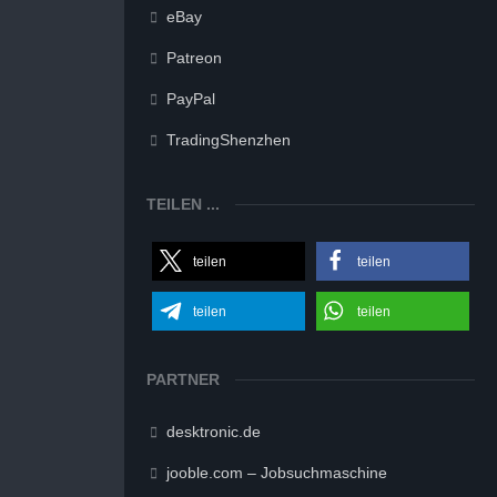
eBay
Patreon
PayPal
TradingShenzhen
TEILEN ...
teilen
teilen
teilen
teilen
PARTNER
desktronic.de
jooble.com – Jobsuchmaschine