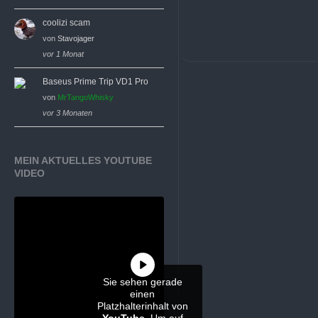
coolizi scam
von
Stavojager
vor 1 Monat
Baseus Prime Trip VD1 Pro
von
MrTangoWhisky
vor 3 Monaten
MEIN AKTUELLES YOUTUBE
VIDEO
Sie sehen gerade
einen
Platzhalterinhalt von