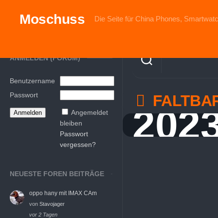
Skip
to
Moschuss
Die Seite für China Phones, Smartwatc
content
ANMELDEN (FORUM)
Benutzername
Passwort
FALTBA
202
Angemeldet
bleiben
Passwort
vergessen?
NEUESTE FOREN BEITRÄGE
oppo hany mit IMAX CAm
von
Stavojager
vor 2 Tagen