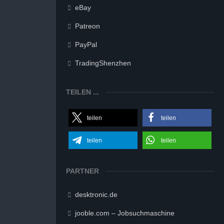
eBay
Patreon
PayPal
TradingShenzhen
TEILEN ...
teilen
teilen
teilen
teilen
PARTNER
desktronic.de
jooble.com – Jobsuchmaschine