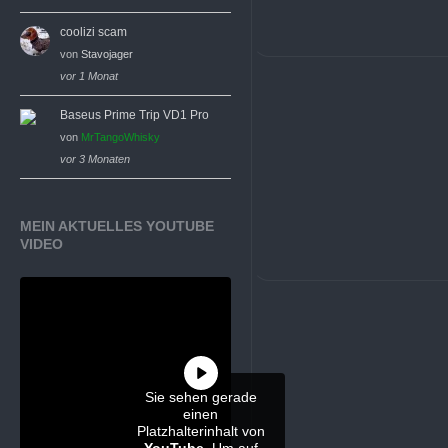
coolizi scam
von
Stavojager
vor 1 Monat
Baseus Prime Trip VD1 Pro
von
MrTangoWhisky
vor 3 Monaten
MEIN AKTUELLES YOUTUBE
VIDEO
Sie sehen gerade
einen
Platzhalterinhalt von