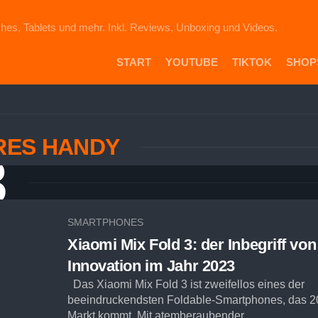
hes, Tablets und mehr. Inkl. Reviews, Unboxing und Videos.
START
YOUTUBE
TIKTOK
SHOP
PR
DIE
ICH
RES HANDY
AU
3
EB
VE
AM
SH
SMARTPHONES
Xiaomi Mix Fold 3: der Inbegriff von
Innovation im Jahr 2023
Das Xiaomi Mix Fold 3 ist zweifellos eines der
beeindruckendsten Foldable-Smartphones, das 2
Markt kommt. Mit atemberaubender...