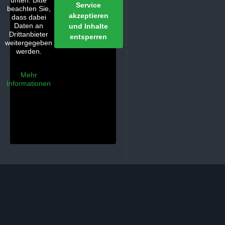
unten. Bitte
Service
beachten Sie,
akzeptieren
dass dabei
Daten an
und Inhalte
Drittanbieter
entsperren
weitergegeben
werden.
Mehr
Informationen