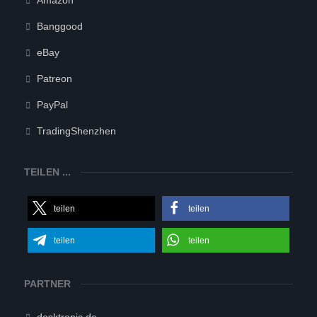
Amazon
Banggood
eBay
Patreon
PayPal
TradingShenzhen
TEILEN ...
teilen
teilen
teilen
teilen
PARTNER