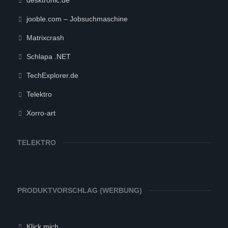
desktronic.de
jooble.com – Jobsuchmaschine
Matrixcrash
Schlapa .NET
TechExplorer.de
Telektro
Xorro-art
TELEKTRO
PRODUKTVORSCHLAG (WERBUNG)
Klick mich…