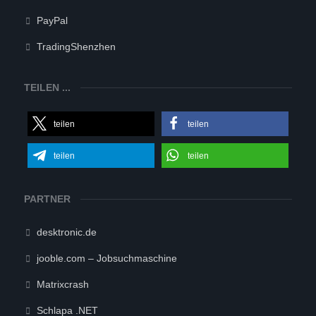
PayPal
TradingShenzhen
TEILEN ...
teilen
teilen
teilen
teilen
PARTNER
desktronic.de
jooble.com – Jobsuchmaschine
Matrixcrash
Schlapa .NET