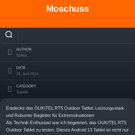
Skip
Moschuss
to
OUKITEL RT5: Das Ultimative Outdoor
content
Tablet für Abenteuer und Alltag
AUTHOR
Samin
DATE
26. Juni 2024
CATEGORY
Tablets
Entdecke das OUKITEL RT5 Outdoor Tablet: Leistungsstark
und Robuster Begleiter für Extremsituationen
Als Technik-Enthusiast war ich begeistert, das OUKITEL RT5
Outdoor Tablet zu testen. Dieses Android 13 Tablet ist nicht nur