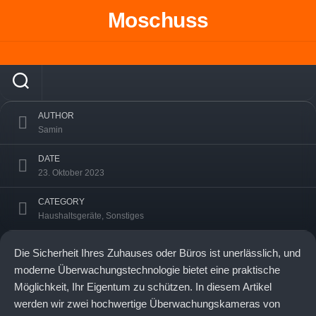
Skip
Moschuss
Vergleich von EZVIZ CB1, CB2
to
Überwachungskameras: Sichere
content
Innenraumüberwachung
AUTHOR
Samin
DATE
23. Oktober 2023
CATEGORY
Haushaltsgeräte
,
Sonstiges
Die Sicherheit Ihres Zuhauses oder Büros ist unerlässlich, und
moderne Überwachungstechnologie bietet eine praktische
Möglichkeit, Ihr Eigentum zu schützen. In diesem Artikel
werden wir zwei hochwertige Überwachungskameras von