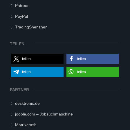
Patreon
PayPal
TradingShenzhen
TEILEN ...
teilen
teilen
teilen
teilen
PARTNER
desktronic.de
jooble.com – Jobsuchmaschine
Matrixcrash